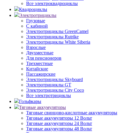
Все электроквадроциклы
Квадроциклы
Электротрициклы
Грузовые
С кабиной
Электротрициклы GreenCamel
Электротрициклы Rutrike
Электротрициклы White Siberia
Взрослые
Двухместные
Для пенсионеров
Трехместные
Китайские
Пассажирские
Электротрициклы Skyboard
Электротрициклы GT
Электротрициклы City Coco
Все электротрициклы
Гольфкары
Тяговые аккумуляторы
Тяговые свинцово-кислотные аккумуляторы
Тяговые аккумуляторы 12 Вольт
Тяговые аккумуляторы 24 Вольт
Тяговые аккумуляторы 48 Вольт