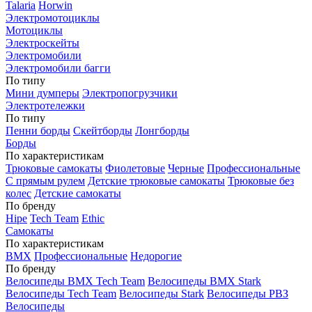
Talaria
Horwin
Электромотоциклы
Мотоциклы
Электроскейты
Электромобили
Электромобили багги
По типу
Мини думперы
Электропогрузчики
Электротележки
По типу
Пенни борды
Скейтборды
Лонгборды
Борды
По характеристикам
Трюковые самокаты
Фиолетовые
Черные
Профессиональные
С прямым рулем
Детские трюковые самокаты
Трюковые без
колес
Детские самокаты
По бренду
Hipe
Tech Team
Ethic
Самокаты
По характеристикам
BMX
Профессиональные
Недорогие
По бренду
Велосипеды BMX Tech Team
Велосипеды BMX Stark
Велосипеды Tech Team
Велосипеды Stark
Велосипеды РВЗ
Велосипеды