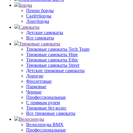
Борды
Пенни борды
Скейтборды
Лонгборды
Самокаты
Детские самокаты
Все самокаты
Трюковые самокаты
Трюковые самокаты Tech Team
Трюковые самокаты Hipe
Трюковые самокаты Ethic
Трюковые самокаты Street
Детские трюковые самокаты
Дорогие
Фиолетовые
Парковые
Черные
Профессиональные
С прямым рулем
Трюковые без колес
Все трюковые самокаты
Велосипеды
Велосипеды BMX
Профессиональные