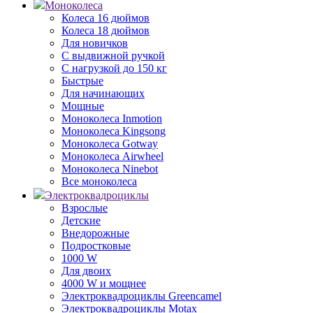
Моноколеса
Колеса 16 дюймов
Колеса 18 дюймов
Для новичков
С выдвижной ручкой
С нагрузкой до 150 кг
Быстрые
Для начинающих
Мощные
Моноколеса Inmotion
Моноколеса Kingsong
Моноколеса Gotway
Моноколеса Airwheel
Моноколеса Ninebot
Все моноколеса
Электроквадроциклы
Взрослые
Детские
Внедорожные
Подростковые
1000 W
Для двоих
4000 W и мощнее
Электроквадроциклы Greencamel
Электроквадроциклы Motax