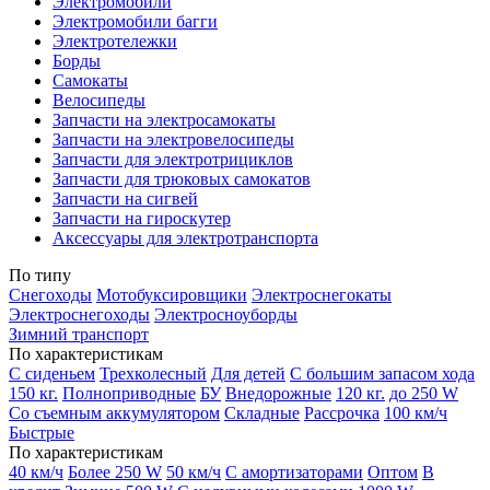
Электромобили
Электромобили багги
Электротележки
Борды
Самокаты
Велосипеды
Запчасти на электросамокаты
Запчасти на электровелосипеды
Запчасти для электротрициклов
Запчасти для трюковых самокатов
Запчасти на сигвей
Запчасти на гироскутер
Аксессуары для электротранспорта
По типу
Снегоходы
Мотобуксировщики
Электроснегокаты
Электроснегоходы
Электросноуборды
Зимний транспорт
По характеристикам
С сиденьем
Трехколесный
Для детей
С большим запасом хода
150 кг.
Полноприводные
БУ
Внедорожные
120 кг.
до 250 W
Со съемным аккумулятором
Складные
Рассрочка
100 км/ч
Быстрые
По характеристикам
40 км/ч
Более 250 W
50 км/ч
С амортизаторами
Оптом
В