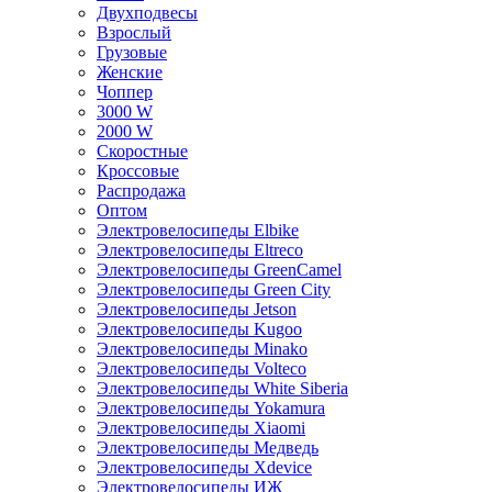
Двухподвесы
Взрослый
Грузовые
Женские
Чоппер
3000 W
2000 W
Скоростные
Кроссовые
Распродажа
Оптом
Электровелосипеды Elbike
Электровелосипеды Eltreco
Электровелосипеды GreenCamel
Электровелосипеды Green City
Электровелосипеды Jetson
Электровелосипеды Kugoo
Электровелосипеды Minako
Электровелосипеды Volteco
Электровелосипеды White Siberia
Электровелосипеды Yokamura
Электровелосипеды Xiaomi
Электровелосипеды Медведь
Электровелосипеды Xdevice
Электровелосипеды ИЖ