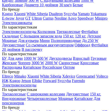
кредит
Зимние
500 W
С надувными колесами
1000 W
Карбоновые
Диаметр 10 дюймов
30 км/ч
Белые
По бренду
Kugoo
Xiaomi
White Siberia
Dualtron
Syccyba
Yamato
Yokamura
E-twow
Joyor
GT
Ultron
Currus
Neoline
Aovo
Speedway
Minipro
Электросамокаты
По характеристикам
Электровелосипеды Колхозник
Трехколесные
Фетбайки
Складные
С большим запасом хода
150 кг.
120 кг.
Детские
Мощные
Для курьера
Мини
Полноприводные
До 250 W
Двухместные
Со съемным аккумулятором
Оффроад
Фетбайки
20 дюймов
В рассрочку
По характеристикам
БУ
Для дачи
1000 W
500 W
Двухподвесы
Взрослый
Грузовые
Женские
Чоппер
3000 W
2000 W
Скоростные
Кроссовые
Распродажа
Китайские
Российские
Оптом
По бренду
Eltreco
Minako
Xiaomi
White Siberia
Xdevice
Greencamel
Volteco
ИЖ
Kugoo
Jetson
Elbike
Forward
Syccyba
Furendo
Электровелосипеды
По характеристикам
Трехколесные
С широкими колесами
Двухместные
150 кг.
Внедорожные
Четырехколесные
Мощные
Китайские
Для
пенсионеров
По бренду