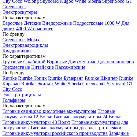
City Coco
Wolong
Skyboard
Kugoo
White Siberia
Super Soco
GT
Greencamel
Электроскутеры
По характеристикам
Взрослые
Детские
Внедорожные
Подростковые
1000 W
Для
двоих
4000 W и мощнее
По бренду
Greencamel
Motax
Электроквадроциклы
Квадроциклы
По характеристикам
Грузовые
С кабиной
Взрослые
Двухместные
Для пенсионеров
Трехместные
Китайские
Пассажирские
По бренду
Rutrike
Rutrike Топик
Rutrike Бумеранг
Rutrike Шкипер
Rutrike
Караван
Rutrike Экипаж
White Siberia
Greencamel
Skyboard
GT
City Coco
Электротрициклы
Гольфкары
По характеристикам
Тяговые свинцово-кислотные аккумуляторы
Тяговые
аккумуляторы 12 Вольт
Тяговые аккумуляторы 24 Вольт
Тяговые аккумуляторы 48 Вольт
Тяговые аккумуляторы для
погрузчиков
Тяговые аккумуляторы для электротележки
Тяговые аккумуляторы российского производства
Зарядные