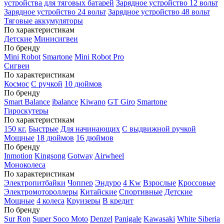
устройства для тяговых батарей
Зарядное устройство 12 вольт
Зарядное устройство 24 вольт
Зарядное устройство 48 вольт
Тяговые аккумуляторы
По характеристикам
Детские
Минисигвеи
По бренду
Mini Robot
Smartone
Mini Robot Pro
Сигвеи
По характеристикам
Космос
С ручкой
10 дюймов
По бренду
Smart Balance
ibalance
Kiwano
GT Giro
Smartone
Гироскутеры
По характеристикам
150 кг.
Быстрые
Для начинающих
С выдвижной ручкой
Мощные
18 дюймов
16 дюймов
По бренду
Inmotion
Kingsong
Gotway
Airwheel
Моноколеса
По характеристикам
Электропитбайки
Чоппер
Эндуро
4 Kw
Взрослые
Кроссовые
Электромотороллеры
Китайские
Спортивные
Детские
Мощные
4 колеса
Круизеры
В кредит
По бренду
Sur Ron
Super Soco Moto
Denzel
Panigale
Kawasaki
White Siberia