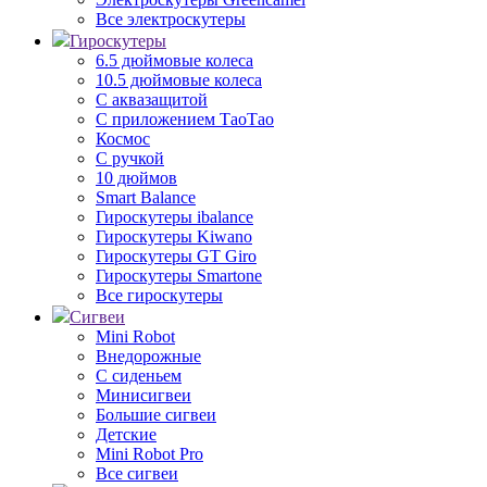
Все электроскутеры
Гироскутеры
6.5 дюймовые колеса
10.5 дюймовые колеса
С аквазащитой
С приложением ТаоТао
Космос
С ручкой
10 дюймов
Smart Balance
Гироскутеры ibalance
Гироскутеры Kiwano
Гироскутеры GT Giro
Гироскутеры Smartone
Все гироскутеры
Сигвеи
Mini Robot
Внедорожные
С сиденьем
Минисигвеи
Большие сигвеи
Детские
Mini Robot Pro
Все сигвеи