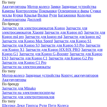
По типу
Аккумуляторы
Мотор колесо
Замки
Зарядные устройства
Камеры
Контроллеры
Покрышки
Освещения и фары
Сумки
чехлы
Курки
Крылья
Вилки
Рули
Багажники
Колодки
Амортизаторы
Дисплей
По бренду
Запчасти для электросамокатов Kugoo
Запчасти для
электросамокатов Xiaomi
Запчасти для Kugoo m5
Запчасти для
Кugoo m4 pro
Запчасти для kugoo m4
Запчасти для kugoo m2
Запчасти для Kugoo Max Speed
Запчасти для Kugoo S1
Запчасти для Kugoo S3
Запчасти для Kugoo S3 Pro
Запчасти
для Kugoo X1
Запчасти для Kugoo HX/HX PRO
Запчасти для
Kugoo G1
Запчасти для Kugoo G-Booster
Запчасти для Kugoo
ES3
Запчасти для Kugoo C1
Запчасти для Kugoo G2 Pro
Запчасти для Kugoo C1 Pro
Запчасти на электросамокаты
По типу
Мотор-колесо
Зарядные устройства
Корпус аккумуляторов
Аккумуляторы
По бренду
Запчасти для Minako
Запчасти на электровелосипеды
Запчасти для электротрициклов
По типу
Шкурки
Деки
Грипсы
Рули
Пеги
Колеса