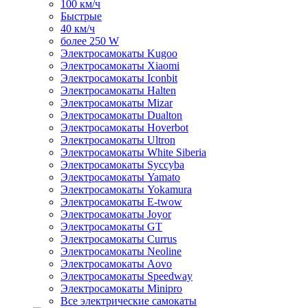
100 км/ч
Быстрые
40 км/ч
более 250 W
Электросамокаты Kugoo
Электросамокаты Xiaomi
Электросамокаты Iconbit
Электросамокаты Halten
Электросамокаты Mizar
Электросамокаты Dualton
Электросамокаты Hoverbot
Электросамокаты Ultron
Электросамокаты White Siberia
Электросамокаты Syccyba
Электросамокаты Yamato
Электросамокаты Yokamura
Электросамокаты E-twow
Электросамокаты Joyor
Электросамокаты GT
Электросамокаты Currus
Электросамокаты Neoline
Электросамокаты Aovo
Электросамокаты Speedway
Электросамокаты Minipro
Все электрические самокаты