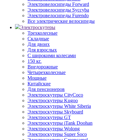
Электровелосипеды Forward
Электровелосипеды Syccyba
Электровелосипеды Furendo
Все электрические велосипеды
Электроскутеры
Трехколесные
Складные
Для двоих
Для взрослых
С широкими колесами
150 кг.
Внедорожные
Четырехколесные
Мощные
Китайские
Для пенсионеров
Электроскутеры CityCoco
Электроскутеры Kugoo
Электроскутеры White Siberia
Электроскутеры Skyboard
Электроскутеры GT
Электроскутеры iTank Doohan
Электроскутеры Wolong
Электроскутеры Super Soco
Электроскутеры Greencamel