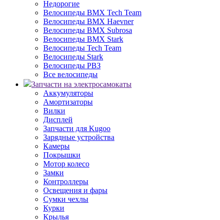
Недорогие
Велосипеды BMX Tech Team
Велосипеды BMX Haevner
Велосипеды BMX Subrosa
Велосипеды BMX Stark
Велосипеды Tech Team
Велосипеды Stark
Велосипеды РВЗ
Все велосипеды
Запчасти на электросамокаты
Аккумуляторы
Амортизаторы
Вилки
Дисплей
Запчасти для Kugoo
Зарядные устройства
Камеры
Покрышки
Мотор колесо
Замки
Контроллеры
Освещения и фары
Сумки чехлы
Курки
Крылья