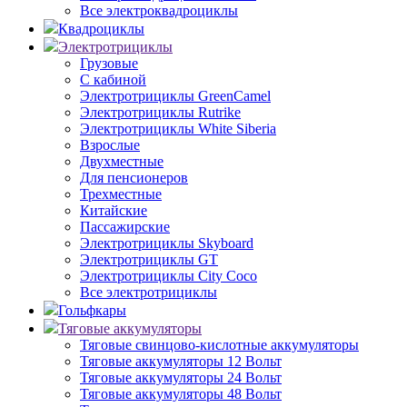
Все электроквадроциклы
Квадроциклы
Электротрициклы
Грузовые
С кабиной
Электротрициклы GreenCamel
Электротрициклы Rutrike
Электротрициклы White Siberia
Взрослые
Двухместные
Для пенсионеров
Трехместные
Китайские
Пассажирские
Электротрициклы Skyboard
Электротрициклы GT
Электротрициклы City Coco
Все электротрициклы
Гольфкары
Тяговые аккумуляторы
Тяговые свинцово-кислотные аккумуляторы
Тяговые аккумуляторы 12 Вольт
Тяговые аккумуляторы 24 Вольт
Тяговые аккумуляторы 48 Вольт