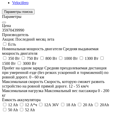
Velocifero
Параметры поиска
Параметры
Цена
35970
439990
Производитель
Акция: Последний месяц лета
Есть
Номинальная мощность двигателя
Средняя выдаваемая
мощность двигателя
350 Вт
750 Вт
800 Вт
1000 Вт
1300 Вт
1500 Вт
3000 Вт
Пробег на одном заряде
Средняя преодолеваемая дистанция
при умеренной езде (без резких ускорений и торможений) по
ровной дороге.
0
-
60
км
Максимальная скорость
Скорость, которую сможет развить
устройство на ровной прямой дороге.
12
-
55
км/ч
Максимальная нагрузка
Максимальный вес пассажира
0
-
200
кг
Ёмкость аккумулятора
12 Ah
12 А*ч
12A 36V
18 Ah
20 Ah
20Ah
50 Ah
52 Ah