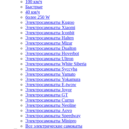
100 км/ч
Быстрые
40 км/ч
более 250 W
Электросамокаты Kugoo
Электросамокаты Xiaomi
Электросамокаты Iconbit
Электросамокаты Halten
Электросамокаты Mizar
Электросамокаты Dualton
Электросамокаты Hoverbot
Электросамокаты Ultron
Электросамокаты White Siberia
Электросамокаты Syccyba
Электросамокаты Yamato
Электросамокаты Yokamura
Электросамокаты E-twow
Электросамокаты Joyor
Электросамокаты GT
Электросамокаты Currus
Электросамокаты Neoline
Электросамокаты Aovo
Электросамокаты Speedway
Электросамокаты Minipro
Все электрические самокаты