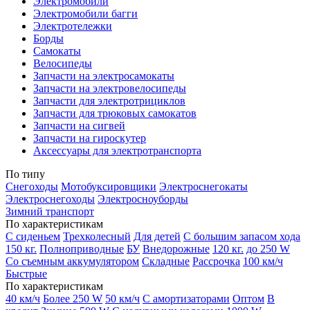
Электромобили
Электромобили багги
Электротележки
Борды
Самокаты
Велосипеды
Запчасти на электросамокаты
Запчасти на электровелосипеды
Запчасти для электротрициклов
Запчасти для трюковых самокатов
Запчасти на сигвей
Запчасти на гироскутер
Аксессуары для электротранспорта
По типу
Снегоходы
Мотобуксировщики
Электроснегокаты
Электроснегоходы
Электросноуборды
Зимний транспорт
По характеристикам
С сиденьем
Трехколесный
Для детей
С большим запасом хода
150 кг.
Полноприводные
БУ
Внедорожные
120 кг.
до 250 W
Со съемным аккумулятором
Складные
Рассрочка
100 км/ч
Быстрые
По характеристикам
40 км/ч
Более 250 W
50 км/ч
С амортизаторами
Оптом
В