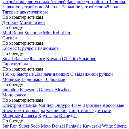
устройства для тяговых батарей
Зарядное устройство 12 вольт
Зарядное устройство 24 вольт
Зарядное устройство 48 вольт
Тяговые аккумуляторы
По характеристикам
Детские
Минисигвеи
По бренду
Mini Robot
Smartone
Mini Robot Pro
Сигвеи
По характеристикам
Космос
С ручкой
10 дюймов
По бренду
Smart Balance
ibalance
Kiwano
GT Giro
Smartone
Гироскутеры
По характеристикам
150 кг.
Быстрые
Для начинающих
С выдвижной ручкой
Мощные
18 дюймов
16 дюймов
По бренду
Inmotion
Kingsong
Gotway
Airwheel
Моноколеса
По характеристикам
Электропитбайки
Чоппер
Эндуро
4 Kw
Взрослые
Кроссовые
Электромотороллеры
Китайские
Спортивные
Детские
Мощные
4 колеса
Круизеры
В кредит
По бренду
Sur Ron
Super Soco Moto
Denzel
Panigale
Kawasaki
White Siberia