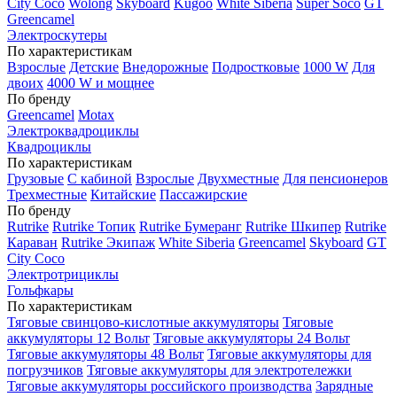
City Coco
Wolong
Skyboard
Kugoo
White Siberia
Super Soco
GT
Greencamel
Электроскутеры
По характеристикам
Взрослые
Детские
Внедорожные
Подростковые
1000 W
Для
двоих
4000 W и мощнее
По бренду
Greencamel
Motax
Электроквадроциклы
Квадроциклы
По характеристикам
Грузовые
С кабиной
Взрослые
Двухместные
Для пенсионеров
Трехместные
Китайские
Пассажирские
По бренду
Rutrike
Rutrike Топик
Rutrike Бумеранг
Rutrike Шкипер
Rutrike
Караван
Rutrike Экипаж
White Siberia
Greencamel
Skyboard
GT
City Coco
Электротрициклы
Гольфкары
По характеристикам
Тяговые свинцово-кислотные аккумуляторы
Тяговые
аккумуляторы 12 Вольт
Тяговые аккумуляторы 24 Вольт
Тяговые аккумуляторы 48 Вольт
Тяговые аккумуляторы для
погрузчиков
Тяговые аккумуляторы для электротележки
Тяговые аккумуляторы российского производства
Зарядные