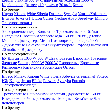
кредит
Зимние
500 W
С надувными колесами
1000 W
Карбоновые
Диаметр 10 дюймов
30 км/ч
Белые
По бренду
Kugoo
Xiaomi
White Siberia
Dualtron
Syccyba
Yamato
Yokamura
E-twow
Joyor
GT
Ultron
Currus
Neoline
Aovo
Speedway
Minipro
Электросамокаты
По характеристикам
Электровелосипеды Колхозник
Трехколесные
Фетбайки
Складные
С большим запасом хода
150 кг.
120 кг.
Детские
Мощные
Для курьера
Мини
Полноприводные
До 250 W
Двухместные
Со съемным аккумулятором
Оффроад
Фетбайки
20 дюймов
В рассрочку
По характеристикам
БУ
Для дачи
1000 W
500 W
Двухподвесы
Взрослый
Грузовые
Женские
Чоппер
3000 W
2000 W
Скоростные
Кроссовые
Распродажа
Китайские
Российские
Оптом
По бренду
Eltreco
Minako
Xiaomi
White Siberia
Xdevice
Greencamel
Volteco
ИЖ
Kugoo
Jetson
Elbike
Forward
Syccyba
Furendo
Электровелосипеды
По характеристикам
Трехколесные
С широкими колесами
Двухместные
150 кг.
Внедорожные
Четырехколесные
Мощные
Китайские
Для
пенсионеров
По бренду