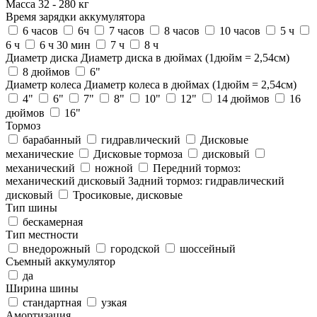
Масса
32
-
280
кг
Время зарядки аккумулятора
6 часов
6ч
7 часов
8 часов
10 часов
5 ч
6 ч
6 ч 30 мин
7 ч
8 ч
Диаметр диска
Диаметр диска в дюймах (1дюйм = 2,54см)
8 дюймов
6"
Диаметр колеса
Диаметр колеса в дюймах (1дюйм = 2,54см)
4"
6"
7"
8"
10"
12"
14 дюймов
16
дюймов
16"
Тормоз
барабанный
гидравлический
Дисковые
механические
Дисковые тормоза
дисковый
механический
ножной
Передний тормоз:
механический дисковый Задний тормоз: гидравлический
дисковый
Тросиковые, дисковые
Тип шины
бескамерная
Тип местности
внедорожный
городской
шоссейный
Съемный аккумулятор
да
Ширина шины
стандартная
узкая
Амортизация