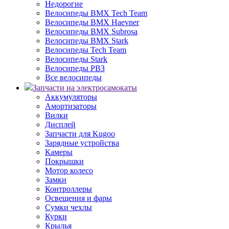
Недорогие
Велосипеды BMX Tech Team
Велосипеды BMX Haevner
Велосипеды BMX Subrosa
Велосипеды BMX Stark
Велосипеды Tech Team
Велосипеды Stark
Велосипеды РВЗ
Все велосипеды
Запчасти на электросамокаты
Аккумуляторы
Амортизаторы
Вилки
Дисплей
Запчасти для Kugoo
Зарядные устройства
Камеры
Покрышки
Мотор колесо
Замки
Контроллеры
Освещения и фары
Сумки чехлы
Курки
Крылья