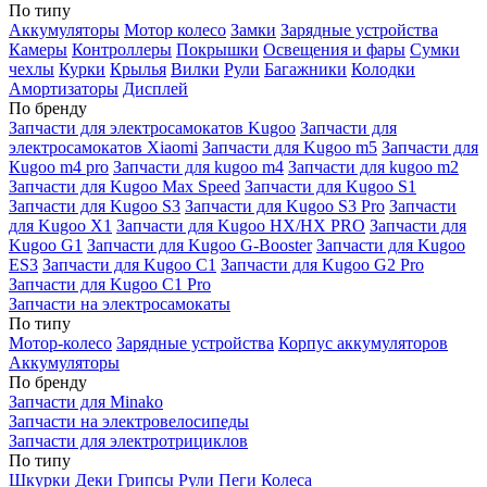
По типу
Аккумуляторы
Мотор колесо
Замки
Зарядные устройства
Камеры
Контроллеры
Покрышки
Освещения и фары
Сумки
чехлы
Курки
Крылья
Вилки
Рули
Багажники
Колодки
Амортизаторы
Дисплей
По бренду
Запчасти для электросамокатов Kugoo
Запчасти для
электросамокатов Xiaomi
Запчасти для Kugoo m5
Запчасти для
Кugoo m4 pro
Запчасти для kugoo m4
Запчасти для kugoo m2
Запчасти для Kugoo Max Speed
Запчасти для Kugoo S1
Запчасти для Kugoo S3
Запчасти для Kugoo S3 Pro
Запчасти
для Kugoo X1
Запчасти для Kugoo HX/HX PRO
Запчасти для
Kugoo G1
Запчасти для Kugoo G-Booster
Запчасти для Kugoo
ES3
Запчасти для Kugoo C1
Запчасти для Kugoo G2 Pro
Запчасти для Kugoo C1 Pro
Запчасти на электросамокаты
По типу
Мотор-колесо
Зарядные устройства
Корпус аккумуляторов
Аккумуляторы
По бренду
Запчасти для Minako
Запчасти на электровелосипеды
Запчасти для электротрициклов
По типу
Шкурки
Деки
Грипсы
Рули
Пеги
Колеса