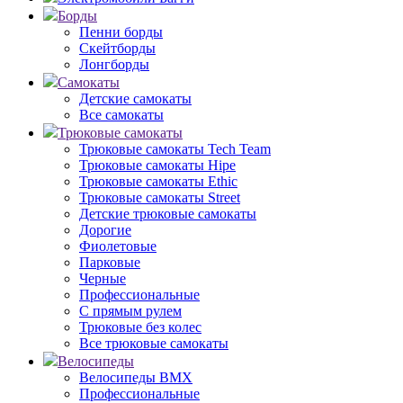
Борды
Пенни борды
Скейтборды
Лонгборды
Самокаты
Детские самокаты
Все самокаты
Трюковые самокаты
Трюковые самокаты Tech Team
Трюковые самокаты Hipe
Трюковые самокаты Ethic
Трюковые самокаты Street
Детские трюковые самокаты
Дорогие
Фиолетовые
Парковые
Черные
Профессиональные
С прямым рулем
Трюковые без колес
Все трюковые самокаты
Велосипеды
Велосипеды BMX
Профессиональные