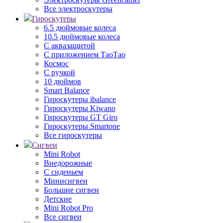
Все электроскутеры
Гироскутеры
6.5 дюймовые колеса
10.5 дюймовые колеса
С аквазащитой
С приложением ТаоТао
Космос
С ручкой
10 дюймов
Smart Balance
Гироскутеры ibalance
Гироскутеры Kiwano
Гироскутеры GT Giro
Гироскутеры Smartone
Все гироскутеры
Сигвеи
Mini Robot
Внедорожные
С сиденьем
Минисигвеи
Большие сигвеи
Детские
Mini Robot Pro
Все сигвеи