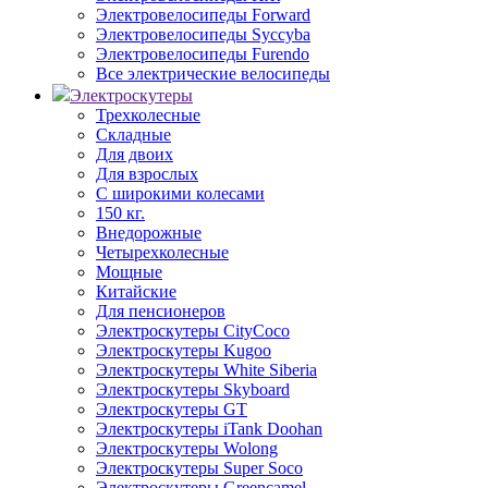
Электровелосипеды Forward
Электровелосипеды Syccyba
Электровелосипеды Furendo
Все электрические велосипеды
Электроскутеры
Трехколесные
Складные
Для двоих
Для взрослых
С широкими колесами
150 кг.
Внедорожные
Четырехколесные
Мощные
Китайские
Для пенсионеров
Электроскутеры CityCoco
Электроскутеры Kugoo
Электроскутеры White Siberia
Электроскутеры Skyboard
Электроскутеры GT
Электроскутеры iTank Doohan
Электроскутеры Wolong
Электроскутеры Super Soco
Электроскутеры Greencamel