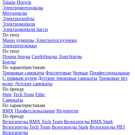
Talaria
Horwin
Электромотоциклы
Мотоциклы
Электроскейты
Электромобили
Электромобили багги
По типу
Мини думперы
Электропогрузчики
Электротележки
По типу
Пенни борды
Скейтборды
Лонгборды
Борды
По характеристикам
Трюковые самокаты
Фиолетовые
Черные
Профессиональные
С прямым рулем
Детские трюковые самокаты
Трюковые без
колес
Детские самокаты
По бренду
Hipe
Tech Team
Ethic
Самокаты
По характеристикам
BMX
Профессиональные
Недорогие
По бренду
Велосипеды BMX Tech Team
Велосипеды BMX Stark
Велосипеды Tech Team
Велосипеды Stark
Велосипеды РВЗ
Велосипеды