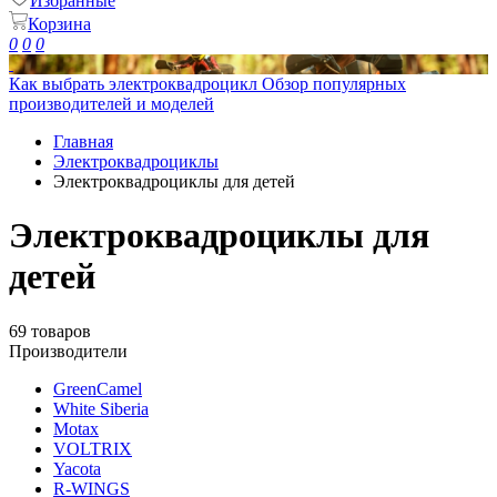
Избранные
Корзина
0
0
0
Как выбрать электроквадроцикл
Обзор популярных
производителей и моделей
Главная
Электроквадроциклы
Электроквадроциклы для детей
Электроквадроциклы для
детей
69 товаров
Производители
GreenCamel
White Siberia
Motax
VOLTRIX
Yacota
R-WINGS