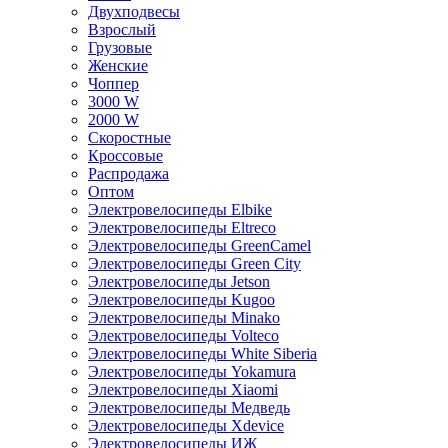
Двухподвесы
Взрослый
Грузовые
Женские
Чоппер
3000 W
2000 W
Скоростные
Кроссовые
Распродажа
Оптом
Электровелосипеды Elbike
Электровелосипеды Eltreco
Электровелосипеды GreenCamel
Электровелосипеды Green City
Электровелосипеды Jetson
Электровелосипеды Kugoo
Электровелосипеды Minako
Электровелосипеды Volteco
Электровелосипеды White Siberia
Электровелосипеды Yokamura
Электровелосипеды Xiaomi
Электровелосипеды Медведь
Электровелосипеды Xdevice
Электровелосипеды ИЖ