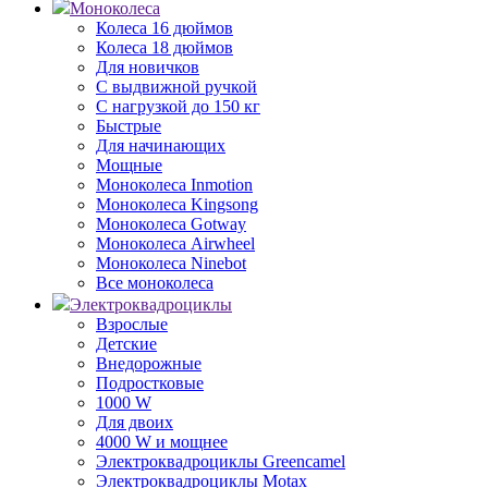
Моноколеса
Колеса 16 дюймов
Колеса 18 дюймов
Для новичков
С выдвижной ручкой
С нагрузкой до 150 кг
Быстрые
Для начинающих
Мощные
Моноколеса Inmotion
Моноколеса Kingsong
Моноколеса Gotway
Моноколеса Airwheel
Моноколеса Ninebot
Все моноколеса
Электроквадроциклы
Взрослые
Детские
Внедорожные
Подростковые
1000 W
Для двоих
4000 W и мощнее
Электроквадроциклы Greencamel
Электроквадроциклы Motax