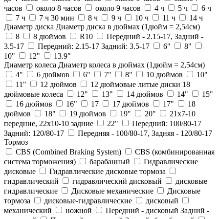
часов
около 8 часов
около 9 часов
4 ч
5 ч
6 ч
7 ч
7 ч 30 мин
8 ч
9 ч
10 ч
11 ч
14 ч
Диаметр диска
Диаметр диска в дюймах (1дюйм = 2,54см)
8
8 дюймов
R10
Передний - 2.15-17, Задний -
3.5-17
Передний: 2.15-17 Задний: 3.5-17
6"
8"
10"
12"
13.9"
Диаметр колеса
Диаметр колеса в дюймах (1дюйм = 2,54см)
4"
6 дюймов
6"
7"
8"
10 дюймов
10"
11"
12 дюймов
12 дюймовые литые диски 18
дюймовые колеса
12"
13"
14 дюймов
14"
15"
16 дюймов
16"
17
17 дюймов
17"
18
дюймов
18"
19 дюймов
19"
20"
21x7-10
передние, 22x10-10 задние
22"
Передний: 100/80-17
Задний: 120/80-17
Передняя - 100/80-17, Задняя - 120/80-17
Тормоз
CBS (Combined Braking System)
CBS (комбинированная
система торможения)
барабанный
Гидравлические
дисковые
Гидравлические дисковые тормоза
гидравлический
гидравлический дисковый
дисковые
гидравлические
Дисковые механические
Дисковые
тормоза
дисковые-гидравлические
дисковый
механический
ножной
Передний - дисковый Задний -