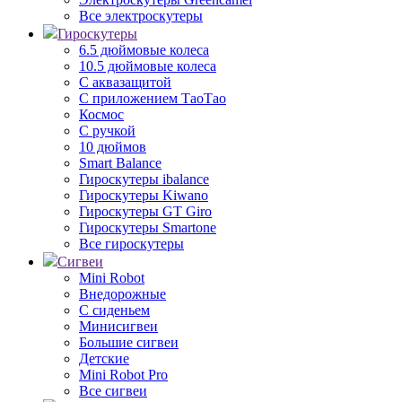
Все электроскутеры
Гироскутеры
6.5 дюймовые колеса
10.5 дюймовые колеса
С аквазащитой
С приложением ТаоТао
Космос
С ручкой
10 дюймов
Smart Balance
Гироскутеры ibalance
Гироскутеры Kiwano
Гироскутеры GT Giro
Гироскутеры Smartone
Все гироскутеры
Сигвеи
Mini Robot
Внедорожные
С сиденьем
Минисигвеи
Большие сигвеи
Детские
Mini Robot Pro
Все сигвеи