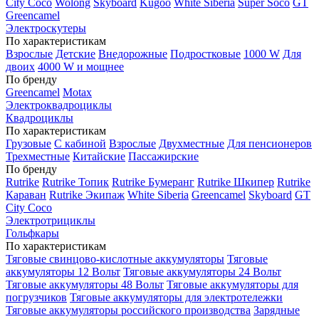
City Coco
Wolong
Skyboard
Kugoo
White Siberia
Super Soco
GT
Greencamel
Электроскутеры
По характеристикам
Взрослые
Детские
Внедорожные
Подростковые
1000 W
Для
двоих
4000 W и мощнее
По бренду
Greencamel
Motax
Электроквадроциклы
Квадроциклы
По характеристикам
Грузовые
С кабиной
Взрослые
Двухместные
Для пенсионеров
Трехместные
Китайские
Пассажирские
По бренду
Rutrike
Rutrike Топик
Rutrike Бумеранг
Rutrike Шкипер
Rutrike
Караван
Rutrike Экипаж
White Siberia
Greencamel
Skyboard
GT
City Coco
Электротрициклы
Гольфкары
По характеристикам
Тяговые свинцово-кислотные аккумуляторы
Тяговые
аккумуляторы 12 Вольт
Тяговые аккумуляторы 24 Вольт
Тяговые аккумуляторы 48 Вольт
Тяговые аккумуляторы для
погрузчиков
Тяговые аккумуляторы для электротележки
Тяговые аккумуляторы российского производства
Зарядные