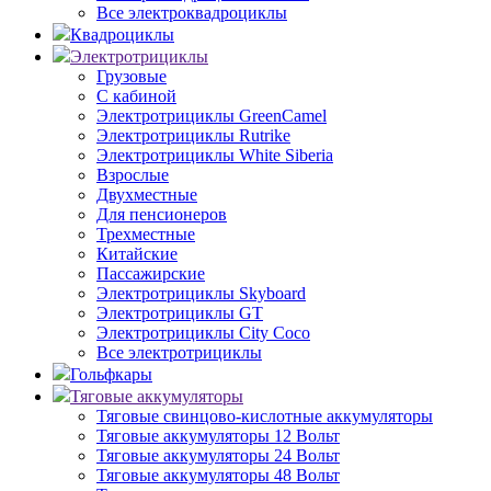
Все электроквадроциклы
Квадроциклы
Электротрициклы
Грузовые
С кабиной
Электротрициклы GreenCamel
Электротрициклы Rutrike
Электротрициклы White Siberia
Взрослые
Двухместные
Для пенсионеров
Трехместные
Китайские
Пассажирские
Электротрициклы Skyboard
Электротрициклы GT
Электротрициклы City Coco
Все электротрициклы
Гольфкары
Тяговые аккумуляторы
Тяговые свинцово-кислотные аккумуляторы
Тяговые аккумуляторы 12 Вольт
Тяговые аккумуляторы 24 Вольт
Тяговые аккумуляторы 48 Вольт