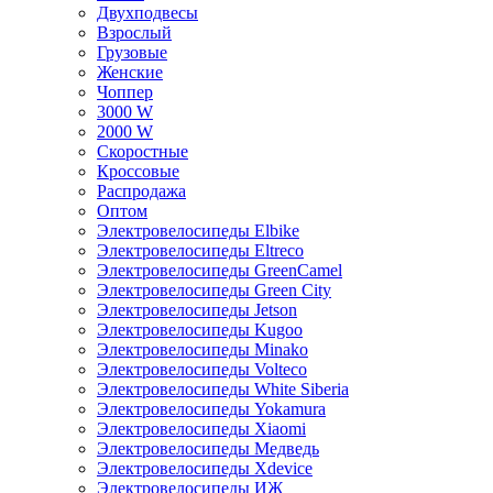
Двухподвесы
Взрослый
Грузовые
Женские
Чоппер
3000 W
2000 W
Скоростные
Кроссовые
Распродажа
Оптом
Электровелосипеды Elbike
Электровелосипеды Eltreco
Электровелосипеды GreenCamel
Электровелосипеды Green City
Электровелосипеды Jetson
Электровелосипеды Kugoo
Электровелосипеды Minako
Электровелосипеды Volteco
Электровелосипеды White Siberia
Электровелосипеды Yokamura
Электровелосипеды Xiaomi
Электровелосипеды Медведь
Электровелосипеды Xdevice
Электровелосипеды ИЖ