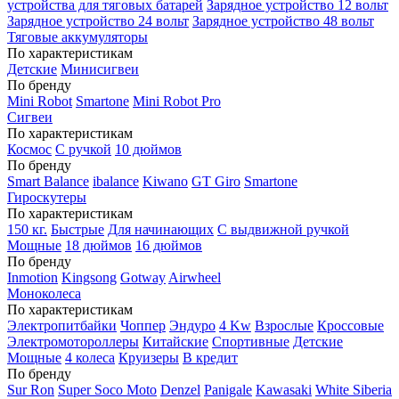
устройства для тяговых батарей
Зарядное устройство 12 вольт
Зарядное устройство 24 вольт
Зарядное устройство 48 вольт
Тяговые аккумуляторы
По характеристикам
Детские
Минисигвеи
По бренду
Mini Robot
Smartone
Mini Robot Pro
Сигвеи
По характеристикам
Космос
С ручкой
10 дюймов
По бренду
Smart Balance
ibalance
Kiwano
GT Giro
Smartone
Гироскутеры
По характеристикам
150 кг.
Быстрые
Для начинающих
С выдвижной ручкой
Мощные
18 дюймов
16 дюймов
По бренду
Inmotion
Kingsong
Gotway
Airwheel
Моноколеса
По характеристикам
Электропитбайки
Чоппер
Эндуро
4 Kw
Взрослые
Кроссовые
Электромотороллеры
Китайские
Спортивные
Детские
Мощные
4 колеса
Круизеры
В кредит
По бренду
Sur Ron
Super Soco Moto
Denzel
Panigale
Kawasaki
White Siberia