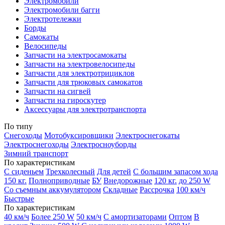
Электромобили
Электромобили багги
Электротележки
Борды
Самокаты
Велосипеды
Запчасти на электросамокаты
Запчасти на электровелосипеды
Запчасти для электротрициклов
Запчасти для трюковых самокатов
Запчасти на сигвей
Запчасти на гироскутер
Аксессуары для электротранспорта
По типу
Снегоходы
Мотобуксировщики
Электроснегокаты
Электроснегоходы
Электросноуборды
Зимний транспорт
По характеристикам
С сиденьем
Трехколесный
Для детей
С большим запасом хода
150 кг.
Полноприводные
БУ
Внедорожные
120 кг.
до 250 W
Со съемным аккумулятором
Складные
Рассрочка
100 км/ч
Быстрые
По характеристикам
40 км/ч
Более 250 W
50 км/ч
С амортизаторами
Оптом
В