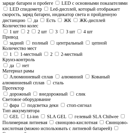
заряде батареи и пробеге
LED с основными показателями
LED спидометр
Led-дисплей, который отображает
скорость, заряд батареи, индикатор света и пройденную
дистанцию
да
Есть
ЖК
ЖК-дисплей
Количество колес
1 шт
2
2 шт
3
3 шт
4 шт
Привод
задний
полный
центральный
цепной
Количество мест
1
1-местный
2
2-местный
Круиз-контроль
да
нет
Материал рамы
Алюминиевый сплав
алюминий
Кованый
алюминиевый сплав
сталь
Протектор
дорожный
внедорожный
слик
Световое оборудование
фара
подсветка деки
стоп-сигнал
Тип аккумулятора
GEL
Li-ion
SLA GEL
гелевый SLA Chilwee
Полимерная литиевая
свинцово-кислотная
Свинцово-
кислотная (можно использовать с литиевой батареей)