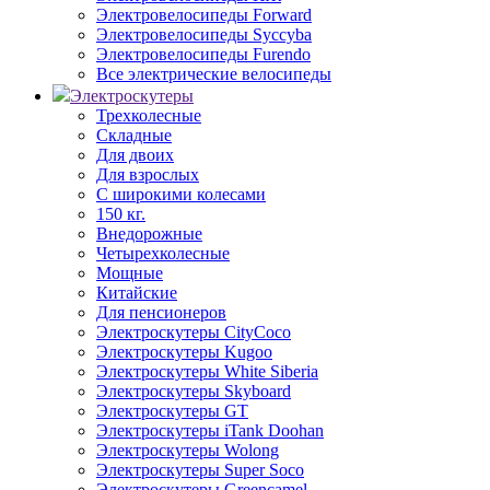
Электровелосипеды Forward
Электровелосипеды Syccyba
Электровелосипеды Furendo
Все электрические велосипеды
Электроскутеры
Трехколесные
Складные
Для двоих
Для взрослых
С широкими колесами
150 кг.
Внедорожные
Четырехколесные
Мощные
Китайские
Для пенсионеров
Электроскутеры CityCoco
Электроскутеры Kugoo
Электроскутеры White Siberia
Электроскутеры Skyboard
Электроскутеры GT
Электроскутеры iTank Doohan
Электроскутеры Wolong
Электроскутеры Super Soco
Электроскутеры Greencamel