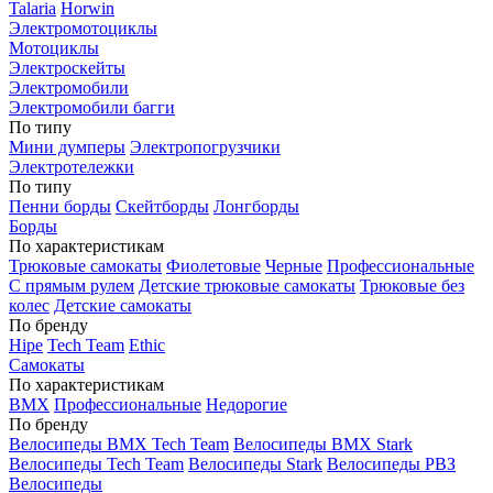
Talaria
Horwin
Электромотоциклы
Мотоциклы
Электроскейты
Электромобили
Электромобили багги
По типу
Мини думперы
Электропогрузчики
Электротележки
По типу
Пенни борды
Скейтборды
Лонгборды
Борды
По характеристикам
Трюковые самокаты
Фиолетовые
Черные
Профессиональные
С прямым рулем
Детские трюковые самокаты
Трюковые без
колес
Детские самокаты
По бренду
Hipe
Tech Team
Ethic
Самокаты
По характеристикам
BMX
Профессиональные
Недорогие
По бренду
Велосипеды BMX Tech Team
Велосипеды BMX Stark
Велосипеды Tech Team
Велосипеды Stark
Велосипеды РВЗ
Велосипеды