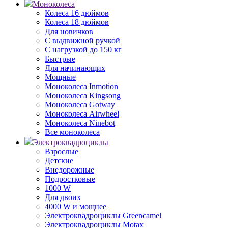
Моноколеса
Колеса 16 дюймов
Колеса 18 дюймов
Для новичков
С выдвижной ручкой
С нагрузкой до 150 кг
Быстрые
Для начинающих
Мощные
Моноколеса Inmotion
Моноколеса Kingsong
Моноколеса Gotway
Моноколеса Airwheel
Моноколеса Ninebot
Все моноколеса
Электроквадроциклы
Взрослые
Детские
Внедорожные
Подростковые
1000 W
Для двоих
4000 W и мощнее
Электроквадроциклы Greencamel
Электроквадроциклы Motax