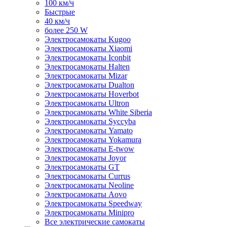
100 км/ч
Быстрые
40 км/ч
более 250 W
Электросамокаты Kugoo
Электросамокаты Xiaomi
Электросамокаты Iconbit
Электросамокаты Halten
Электросамокаты Mizar
Электросамокаты Dualton
Электросамокаты Hoverbot
Электросамокаты Ultron
Электросамокаты White Siberia
Электросамокаты Syccyba
Электросамокаты Yamato
Электросамокаты Yokamura
Электросамокаты E-twow
Электросамокаты Joyor
Электросамокаты GT
Электросамокаты Currus
Электросамокаты Neoline
Электросамокаты Aovo
Электросамокаты Speedway
Электросамокаты Minipro
Все электрические самокаты