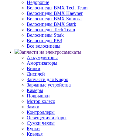
Недорогие
Велосипеды BMX Tech Team
Велосипеды BMX Haevner
Велосипеды BMX Subrosa
Велосипеды BMX Stark
Велосипеды Tech Team
Велосипеды Stark
Велосипеды РВЗ
Все велосипеды
Запчасти на электросамокаты
Аккумуляторы
Амортизаторы
Вилки
Дисплей
Запчасти для Kugoo
Зарядные устройства
Камеры
Покрышки
Мотор колесо
Замки
Контроллеры
Освещения и фары
Сумки чехлы
Курки
Крылья