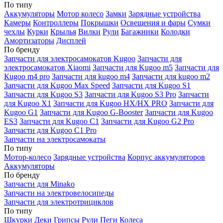
По типу
Аккумуляторы
Мотор колесо
Замки
Зарядные устройства
Камеры
Контроллеры
Покрышки
Освещения и фары
Сумки
чехлы
Курки
Крылья
Вилки
Рули
Багажники
Колодки
Амортизаторы
Дисплей
По бренду
Запчасти для электросамокатов Kugoo
Запчасти для
электросамокатов Xiaomi
Запчасти для Kugoo m5
Запчасти для
Кugoo m4 pro
Запчасти для kugoo m4
Запчасти для kugoo m2
Запчасти для Kugoo Max Speed
Запчасти для Kugoo S1
Запчасти для Kugoo S3
Запчасти для Kugoo S3 Pro
Запчасти
для Kugoo X1
Запчасти для Kugoo HX/HX PRO
Запчасти для
Kugoo G1
Запчасти для Kugoo G-Booster
Запчасти для Kugoo
ES3
Запчасти для Kugoo C1
Запчасти для Kugoo G2 Pro
Запчасти для Kugoo C1 Pro
Запчасти на электросамокаты
По типу
Мотор-колесо
Зарядные устройства
Корпус аккумуляторов
Аккумуляторы
По бренду
Запчасти для Minako
Запчасти на электровелосипеды
Запчасти для электротрициклов
По типу
Шкурки
Деки
Грипсы
Рули
Пеги
Колеса