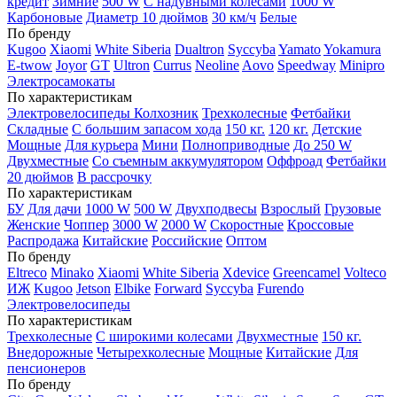
кредит
Зимние
500 W
С надувными колесами
1000 W
Карбоновые
Диаметр 10 дюймов
30 км/ч
Белые
По бренду
Kugoo
Xiaomi
White Siberia
Dualtron
Syccyba
Yamato
Yokamura
E-twow
Joyor
GT
Ultron
Currus
Neoline
Aovo
Speedway
Minipro
Электросамокаты
По характеристикам
Электровелосипеды Колхозник
Трехколесные
Фетбайки
Складные
С большим запасом хода
150 кг.
120 кг.
Детские
Мощные
Для курьера
Мини
Полноприводные
До 250 W
Двухместные
Со съемным аккумулятором
Оффроад
Фетбайки
20 дюймов
В рассрочку
По характеристикам
БУ
Для дачи
1000 W
500 W
Двухподвесы
Взрослый
Грузовые
Женские
Чоппер
3000 W
2000 W
Скоростные
Кроссовые
Распродажа
Китайские
Российские
Оптом
По бренду
Eltreco
Minako
Xiaomi
White Siberia
Xdevice
Greencamel
Volteco
ИЖ
Kugoo
Jetson
Elbike
Forward
Syccyba
Furendo
Электровелосипеды
По характеристикам
Трехколесные
С широкими колесами
Двухместные
150 кг.
Внедорожные
Четырехколесные
Мощные
Китайские
Для
пенсионеров
По бренду