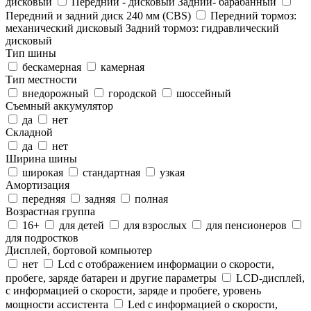
дисковый
Передний - дисковый Задний- барабанный
Передний и задний диск 240 мм (CBS)
Передний тормоз:
механический дисковый Задний тормоз: гидравлический
дисковый
Тип шины
бескамерная
камерная
Тип местности
внедорожный
городской
шоссейный
Съемный аккумулятор
да
нет
Складной
да
нет
Ширина шины
широкая
стандартная
узкая
Амортизация
передняя
задняя
полная
Возрастная группа
16+
для детей
для взрослых
для пенсионеров
для подростков
Дисплей, бортовой компьютер
нет
Lcd c отображением информации о скорости,
пробеге, заряде батареи и другие параметры
LCD-дисплей,
с информацией о скорости, заряде и пробеге, уровень
мощности ассистента
Led с информацией о скорости,