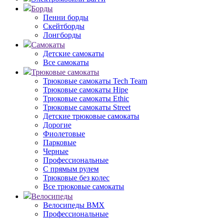
Борды
Пенни борды
Скейтборды
Лонгборды
Самокаты
Детские самокаты
Все самокаты
Трюковые самокаты
Трюковые самокаты Tech Team
Трюковые самокаты Hipe
Трюковые самокаты Ethic
Трюковые самокаты Street
Детские трюковые самокаты
Дорогие
Фиолетовые
Парковые
Черные
Профессиональные
С прямым рулем
Трюковые без колес
Все трюковые самокаты
Велосипеды
Велосипеды BMX
Профессиональные