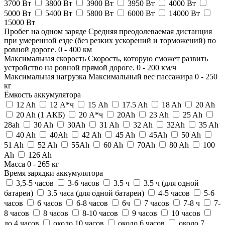
3700 Вт
3800 Вт
3900 Вт
3950 Вт
4000 Вт
5000 Вт
5400 Вт
5800 Вт
6000 Вт
14000 Вт
15000 Вт
Пробег на одном заряде
Средняя преодолеваемая дистанция
при умеренной езде (без резких ускорений и торможений) по
ровной дороге.
0
-
400
км
Максимальная скорость
Скорость, которую сможет развить
устройство на ровной прямой дороге.
0
-
200
км/ч
Максимальная нагрузка
Максимальный вес пассажира
0
-
250
кг
Ёмкость аккумулятора
12 Ah
12 А*ч
15 Ah
17.5 Ah
18 Ah
20 Ah
20 Ah (1 АКБ)
20 А*ч
20Ah
23 Ah
25 Ah
28ah
30 Ah
30Ah
31 Ah
32 Ah
32Ah
35 Ah
40 Ah
40Ah
42 Ah
45 Ah
45Ah
50 Ah
51 Ah
52 Ah
55Ah
60 Ah
70Ah
80 Ah
100
Ah
126 Ah
Масса
0
-
265
кг
Время зарядки аккумулятора
3,5-5 часов
3-6 часов
3.5 ч
3.5 ч (для одной
батареи)
3.5 часа (для одной батареи)
4-5 часов
5-6
часов
6 часов
6-8 часов
6ч
7 часов
7-8 ч
7-
8 часов
8 часов
8-10 часов
9 часов
10 часов
до 4 часов
около 10 часов
около 6 часов
около 7