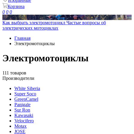
Избранные
Корзина
0
0
0
Как выбрать электромотоцикл
Частые вопросы об
электрических мотоциклах
Главная
Электромотоциклы
Электромотоциклы
111 товаров
Производители
White Siberia
Super Soco
GreenCamel
Panigale
Sur Ron
Kawasaki
Velocifero
Motax
JOSE