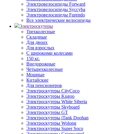
Электровелосипеды Forward
Электровелосипеды Syccyba
Электровелосипеды Furendo
Все электрические велосипеды
Электроскутеры
Трехколесные
Складные
Для двоих
Для взрослых
С широкими колесами
150 кг.
Внедорожные
Четырехколесные
Мощные
Китайские
Для пенсионеров
Электроскутеры CityCoco
Электроскутеры Kugoo
Электроскутеры White Siberia
Электроскутеры Skyboard
Электроскутеры GT
Электроскутеры iTank Doohan
Электроскутеры Wolong
Электроскутеры Super Soco
Электроскутеры Greencamel