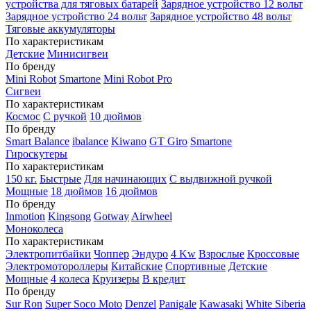
устройства для тяговых батарей
Зарядное устройство 12 вольт
Зарядное устройство 24 вольт
Зарядное устройство 48 вольт
Тяговые аккумуляторы
По характеристикам
Детские
Минисигвеи
По бренду
Mini Robot
Smartone
Mini Robot Pro
Сигвеи
По характеристикам
Космос
С ручкой
10 дюймов
По бренду
Smart Balance
ibalance
Kiwano
GT Giro
Smartone
Гироскутеры
По характеристикам
150 кг.
Быстрые
Для начинающих
С выдвижной ручкой
Мощные
18 дюймов
16 дюймов
По бренду
Inmotion
Kingsong
Gotway
Airwheel
Моноколеса
По характеристикам
Электропитбайки
Чоппер
Эндуро
4 Kw
Взрослые
Кроссовые
Электромотороллеры
Китайские
Спортивные
Детские
Мощные
4 колеса
Круизеры
В кредит
По бренду
Sur Ron
Super Soco Moto
Denzel
Panigale
Kawasaki
White Siberia