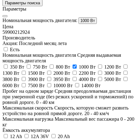
Параметры поиска
Параметры
Номинальная мощность двигателя:
1000 Вт
Цена
59900
212924
Производитель
Акция: Последний месяц лета
Есть
Номинальная мощность двигателя
Средняя выдаваемая
мощность двигателя
350 Вт
750 Вт
800 Вт
1000 Вт
1200 Вт
1300 Вт
1500 Вт
2000 Вт
2200 Вт
3000 Вт
3800 Вт
3900 Вт
3950 Вт
4000 Вт
5000 Вт
6000 Вт
7500 Вт
10000 Вт
14000 Вт
Пробег на одном заряде
Средняя преодолеваемая дистанция
при умеренной езде (без резких ускорений и торможений) по
ровной дороге.
0
-
40
км
Максимальная скорость
Скорость, которую сможет развить
устройство на ровной прямой дороге.
20
-
40
км/ч
Максимальная нагрузка
Максимальный вес пассажира
0
-
200
кг
Ёмкость аккумулятора
12 Ah
12A 36V
20 Ah