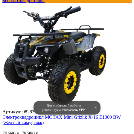
Бесплатная доставка
Для стабильной работы
×
рекомендуем
отключить VPN
Артикул:
08283
Электроквадроцикл MOTAX Mini Grizlik X-16 E1000 BW
(Желтый камуфляж)
70 990 р.
79 990 р.