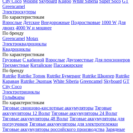
City Coco
Wolong
Skyboard
Kugoo
White Siberia
Super Soco
GT
Greencamel
Электроскутеры
По характеристикам
Взрослые
Детские
Внедорожные
Подростковые
1000 W
Для
двоих
4000 W и мощнее
По бренду
Greencamel
Motax
Электроквадроциклы
Квадроциклы
По характеристикам
Грузовые
С кабиной
Взрослые
Двухместные
Для пенсионеров
Трехместные
Китайские
Пассажирские
По бренду
Rutrike
Rutrike Топик
Rutrike Бумеранг
Rutrike Шкипер
Rutrike
Караван
Rutrike Экипаж
White Siberia
Greencamel
Skyboard
GT
City Coco
Электротрициклы
Гольфкары
По характеристикам
Тяговые свинцово-кислотные аккумуляторы
Тяговые
аккумуляторы 12 Вольт
Тяговые аккумуляторы 24 Вольт
Тяговые аккумуляторы 48 Вольт
Тяговые аккумуляторы для
погрузчиков
Тяговые аккумуляторы для электротележки
Тяговые аккумуляторы российского производства
Зарядные