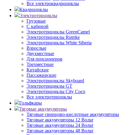
Все электроквадроциклы
Квадроциклы
Электротрициклы
Грузовые
С кабиной
Электротрициклы GreenCamel
Электротрициклы Rutrike
Электротрициклы White Siberia
Взрослые
Двухместные
Для пенсионеров
Трехместные
Китайские
Пассажирские
Электротрициклы Skyboard
Электротрициклы GT
Электротрициклы City Coco
Все электротрициклы
Гольфкары
Тяговые аккумуляторы
Тяговые свинцово-кислотные аккумуляторы
Тяговые аккумуляторы 12 Вольт
Тяговые аккумуляторы 24 Вольт
Тяговые аккумуляторы 48 Вольт