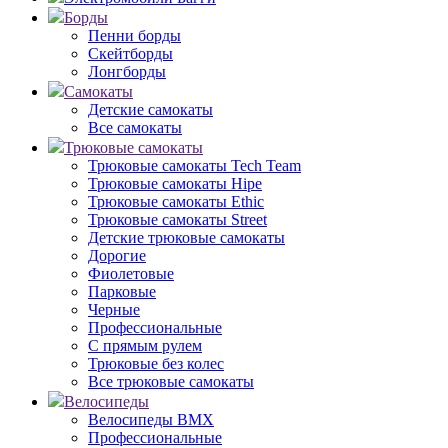
Борды
Пенни борды
Скейтборды
Лонгборды
Самокаты
Детские самокаты
Все самокаты
Трюковые самокаты
Трюковые самокаты Tech Team
Трюковые самокаты Hipe
Трюковые самокаты Ethic
Трюковые самокаты Street
Детские трюковые самокаты
Дорогие
Фиолетовые
Парковые
Черные
Профессиональные
С прямым рулем
Трюковые без колес
Все трюковые самокаты
Велосипеды
Велосипеды BMX
Профессиональные