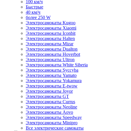
100 км/ч
Быстрые
40 км/ч
более 250 W
Электросамокаты Kugoo
Электросамокаты Xiaomi
Электросамокаты Iconbit
Электросамокаты Halten
Электросамокаты Mizar
Электросамокаты Dualton
Электросамокаты Hoverbot
Электросамокаты Ultron
Электросамокаты White Siberia
Электросамокаты Syccyba
Электросамокаты Yamato
Электросамокаты Yokamura
Электросамокаты E-twow
Электросамокаты Joyor
Электросамокаты GT
Электросамокаты Currus
Электросамокаты Neoline
Электросамокаты Aovo
Электросамокаты Speedway
Электросамокаты Minipro
Все электрические самокаты