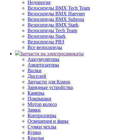
Недорогие
Велосипеды BMX Tech Team
Велосипеды BMX Haevner
Велосипеды BMX Subrosa
Велосипеды BMX Stark
Велосипеды Tech Team
Велосипеды Stark
Велосипеды РВЗ
Все велосипеды
Запчасти на электросамокаты
Аккумуляторы
Амортизаторы
Вилки
Дисплей
Запчасти для Kugoo
Зарядные устройства
Камеры
Покрышки
Мотор колесо
Замки
Контроллеры
Освещения и фары
Сумки чехлы
Курки
Крылья