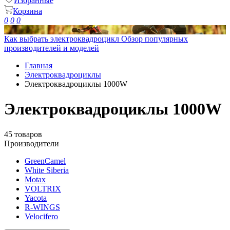
Избранные
Корзина
0
0
0
Как выбрать электроквадроцикл
Обзор популярных
производителей и моделей
Главная
Электроквадроциклы
Электроквадроциклы 1000W
Электроквадроциклы 1000W
45 товаров
Производители
GreenCamel
White Siberia
Motax
VOLTRIX
Yacota
R-WINGS
Velocifero