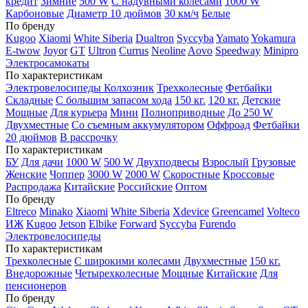
кредит
Зимние
500 W
С надувными колесами
1000 W
Карбоновые
Диаметр 10 дюймов
30 км/ч
Белые
По бренду
Kugoo
Xiaomi
White Siberia
Dualtron
Syccyba
Yamato
Yokamura
E-twow
Joyor
GT
Ultron
Currus
Neoline
Aovo
Speedway
Minipro
Электросамокаты
По характеристикам
Электровелосипеды Колхозник
Трехколесные
Фетбайки
Складные
С большим запасом хода
150 кг.
120 кг.
Детские
Мощные
Для курьера
Мини
Полноприводные
До 250 W
Двухместные
Со съемным аккумулятором
Оффроад
Фетбайки
20 дюймов
В рассрочку
По характеристикам
БУ
Для дачи
1000 W
500 W
Двухподвесы
Взрослый
Грузовые
Женские
Чоппер
3000 W
2000 W
Скоростные
Кроссовые
Распродажа
Китайские
Российские
Оптом
По бренду
Eltreco
Minako
Xiaomi
White Siberia
Xdevice
Greencamel
Volteco
ИЖ
Kugoo
Jetson
Elbike
Forward
Syccyba
Furendo
Электровелосипеды
По характеристикам
Трехколесные
С широкими колесами
Двухместные
150 кг.
Внедорожные
Четырехколесные
Мощные
Китайские
Для
пенсионеров
По бренду