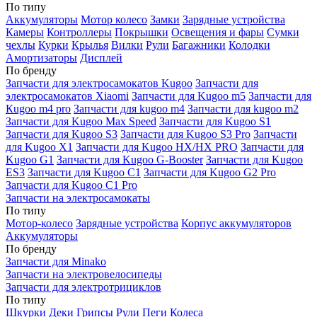
По типу
Аккумуляторы
Мотор колесо
Замки
Зарядные устройства
Камеры
Контроллеры
Покрышки
Освещения и фары
Сумки
чехлы
Курки
Крылья
Вилки
Рули
Багажники
Колодки
Амортизаторы
Дисплей
По бренду
Запчасти для электросамокатов Kugoo
Запчасти для
электросамокатов Xiaomi
Запчасти для Kugoo m5
Запчасти для
Кugoo m4 pro
Запчасти для kugoo m4
Запчасти для kugoo m2
Запчасти для Kugoo Max Speed
Запчасти для Kugoo S1
Запчасти для Kugoo S3
Запчасти для Kugoo S3 Pro
Запчасти
для Kugoo X1
Запчасти для Kugoo HX/HX PRO
Запчасти для
Kugoo G1
Запчасти для Kugoo G-Booster
Запчасти для Kugoo
ES3
Запчасти для Kugoo C1
Запчасти для Kugoo G2 Pro
Запчасти для Kugoo C1 Pro
Запчасти на электросамокаты
По типу
Мотор-колесо
Зарядные устройства
Корпус аккумуляторов
Аккумуляторы
По бренду
Запчасти для Minako
Запчасти на электровелосипеды
Запчасти для электротрициклов
По типу
Шкурки
Деки
Грипсы
Рули
Пеги
Колеса