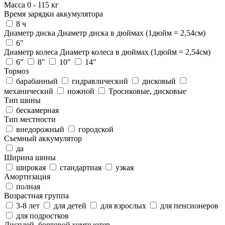
Масса
0
-
115
кг
Время зарядки аккумулятора
8 ч
Диаметр диска
Диаметр диска в дюймах (1дюйм = 2,54см)
6"
Диаметр колеса
Диаметр колеса в дюймах (1дюйм = 2,54см)
6"
8"
10"
14"
Тормоз
барабанный
гидравлический
дисковый
механический
ножной
Тросиковые, дисковые
Тип шины
бескамерная
Тип местности
внедорожный
городской
Съемный аккумулятор
да
Ширина шины
широкая
стандартная
узкая
Амортизация
полная
Возрастная группа
3-8 лет
для детей
для взрослых
для пенсионеров
для подростков
Дисплей, бортовой компьютер