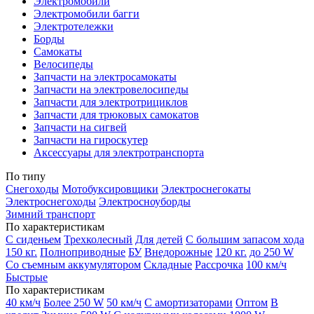
Электромобили
Электромобили багги
Электротележки
Борды
Самокаты
Велосипеды
Запчасти на электросамокаты
Запчасти на электровелосипеды
Запчасти для электротрициклов
Запчасти для трюковых самокатов
Запчасти на сигвей
Запчасти на гироскутер
Аксессуары для электротранспорта
По типу
Снегоходы
Мотобуксировщики
Электроснегокаты
Электроснегоходы
Электросноуборды
Зимний транспорт
По характеристикам
С сиденьем
Трехколесный
Для детей
С большим запасом хода
150 кг.
Полноприводные
БУ
Внедорожные
120 кг.
до 250 W
Со съемным аккумулятором
Складные
Рассрочка
100 км/ч
Быстрые
По характеристикам
40 км/ч
Более 250 W
50 км/ч
С амортизаторами
Оптом
В