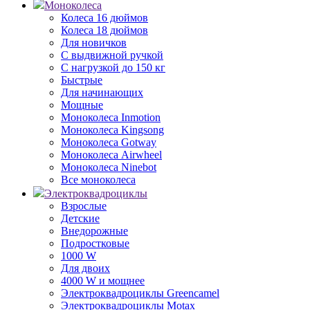
Моноколеса
Колеса 16 дюймов
Колеса 18 дюймов
Для новичков
С выдвижной ручкой
С нагрузкой до 150 кг
Быстрые
Для начинающих
Мощные
Моноколеса Inmotion
Моноколеса Kingsong
Моноколеса Gotway
Моноколеса Airwheel
Моноколеса Ninebot
Все моноколеса
Электроквадроциклы
Взрослые
Детские
Внедорожные
Подростковые
1000 W
Для двоих
4000 W и мощнее
Электроквадроциклы Greencamel
Электроквадроциклы Motax