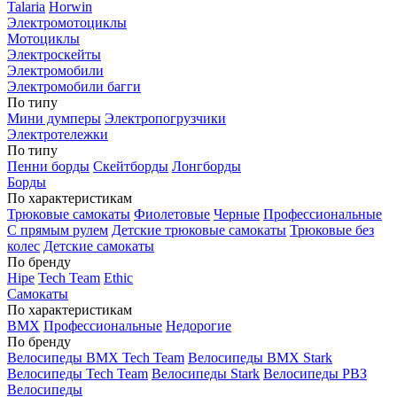
Talaria
Horwin
Электромотоциклы
Мотоциклы
Электроскейты
Электромобили
Электромобили багги
По типу
Мини думперы
Электропогрузчики
Электротележки
По типу
Пенни борды
Скейтборды
Лонгборды
Борды
По характеристикам
Трюковые самокаты
Фиолетовые
Черные
Профессиональные
С прямым рулем
Детские трюковые самокаты
Трюковые без
колес
Детские самокаты
По бренду
Hipe
Tech Team
Ethic
Самокаты
По характеристикам
BMX
Профессиональные
Недорогие
По бренду
Велосипеды BMX Tech Team
Велосипеды BMX Stark
Велосипеды Tech Team
Велосипеды Stark
Велосипеды РВЗ
Велосипеды