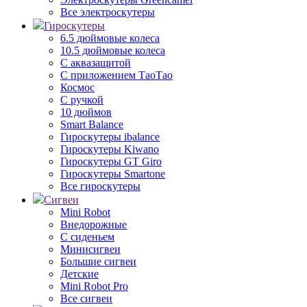
Все электроскутеры
Гироскутеры
6.5 дюймовые колеса
10.5 дюймовые колеса
С аквазащитой
С приложением ТаоТао
Космос
С ручкой
10 дюймов
Smart Balance
Гироскутеры ibalance
Гироскутеры Kiwano
Гироскутеры GT Giro
Гироскутеры Smartone
Все гироскутеры
Сигвеи
Mini Robot
Внедорожные
С сиденьем
Минисигвеи
Большие сигвеи
Детские
Mini Robot Pro
Все сигвеи