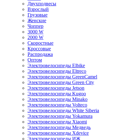
Двухподвесы
Взрослый
Грузовые
Женские
Чоппер
3000 W
2000 W
Скоростные
Кроссовые
Распродажа
Оптом
Электровелосипеды Elbike
Электровелосипеды Eltreco
Электровелосипеды GreenCamel
Электровелосипеды Green City
Электровелосипеды Jetson
Электровелосипеды Kugoo
Электровелосипеды Minako
Электровелосипеды Volteco
Электровелосипеды White Siberia
Электровелосипеды Yokamura
Электровелосипеды Xiaomi
Электровелосипеды Медведь
Электровелосипеды Xdevice
Электровелосипеды ИЖ