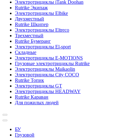
Электротрициклы iTank Doohan
Rutrike Экипаж
Электротрициклы Elbike
Двухместный
Rutrike Шкипер
Электротрициклы Eltreco
Трехместный
Rutrike Бумеранг
Электротрициклы El-sport
Складные
Электротрициклы E-MOTIONS
Грузовые электротрициклы Rutrike
Электротрициклы Maikaolin
Электротрициклы City COCO
Rutrike Топик
Электротрициклы GT
Электротрициклы HEADWAY
Rutrike Караван
Для пожилых людей
БУ
Грузовой