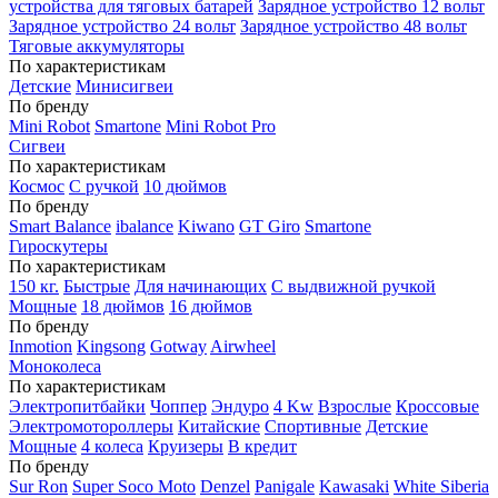
устройства для тяговых батарей
Зарядное устройство 12 вольт
Зарядное устройство 24 вольт
Зарядное устройство 48 вольт
Тяговые аккумуляторы
По характеристикам
Детские
Минисигвеи
По бренду
Mini Robot
Smartone
Mini Robot Pro
Сигвеи
По характеристикам
Космос
С ручкой
10 дюймов
По бренду
Smart Balance
ibalance
Kiwano
GT Giro
Smartone
Гироскутеры
По характеристикам
150 кг.
Быстрые
Для начинающих
С выдвижной ручкой
Мощные
18 дюймов
16 дюймов
По бренду
Inmotion
Kingsong
Gotway
Airwheel
Моноколеса
По характеристикам
Электропитбайки
Чоппер
Эндуро
4 Kw
Взрослые
Кроссовые
Электромотороллеры
Китайские
Спортивные
Детские
Мощные
4 колеса
Круизеры
В кредит
По бренду
Sur Ron
Super Soco Moto
Denzel
Panigale
Kawasaki
White Siberia