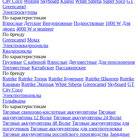
City Coco
Wolong
Skyboard
Kugoo
White Siberia
Super Soco
GT
Greencamel
Электроскутеры
По характеристикам
Взрослые
Детские
Внедорожные
Подростковые
1000 W
Для
двоих
4000 W и мощнее
По бренду
Greencamel
Motax
Электроквадроциклы
Квадроциклы
По характеристикам
Грузовые
С кабиной
Взрослые
Двухместные
Для пенсионеров
Трехместные
Китайские
Пассажирские
По бренду
Rutrike
Rutrike Топик
Rutrike Бумеранг
Rutrike Шкипер
Rutrike
Караван
Rutrike Экипаж
White Siberia
Greencamel
Skyboard
GT
City Coco
Электротрициклы
Гольфкары
По характеристикам
Тяговые свинцово-кислотные аккумуляторы
Тяговые
аккумуляторы 12 Вольт
Тяговые аккумуляторы 24 Вольт
Тяговые аккумуляторы 48 Вольт
Тяговые аккумуляторы для
погрузчиков
Тяговые аккумуляторы для электротележки
Тяговые аккумуляторы российского производства
Зарядные