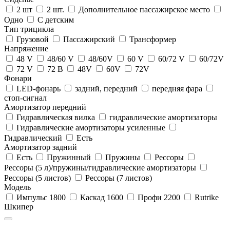
2 шт
2 шт.
Дополнительное пассажирское место
Одно
С детским
Тип трицикла
Грузовой
Пассажирский
Трансформер
Напряжение
48 V
48/60 V
48/60V
60 V
60/72 V
60/72V
72 V
72 В
48V
60V
72V
Фонари
LED-фонарь
задний, передний
передняя фара
стоп-сигнал
Амортизатор передний
Гидравлическая вилка
гидравлические амортизаторы
Гидравлические амортизаторы усиленные
Гидравлический
Есть
Амортизатор задний
Есть
Пружинный
Пружины
Рессоры
Рессоры (5 л)/пружины/гидравлические амортизаторы
Рессоры (5 листов)
Рессоры (7 листов)
Модель
Импульс 1800
Каскад 1600
Профи 2200
Rutrike
Шкипер