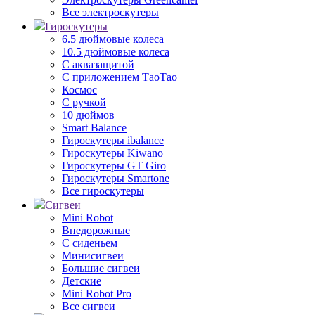
Все электроскутеры
Гироскутеры
6.5 дюймовые колеса
10.5 дюймовые колеса
С аквазащитой
С приложением ТаоТао
Космос
С ручкой
10 дюймов
Smart Balance
Гироскутеры ibalance
Гироскутеры Kiwano
Гироскутеры GT Giro
Гироскутеры Smartone
Все гироскутеры
Сигвеи
Mini Robot
Внедорожные
С сиденьем
Минисигвеи
Большие сигвеи
Детские
Mini Robot Pro
Все сигвеи