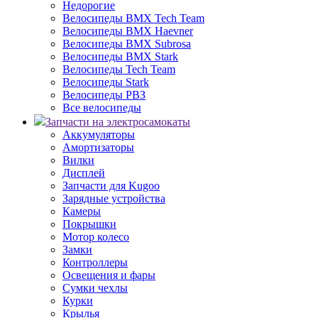
Недорогие
Велосипеды BMX Tech Team
Велосипеды BMX Haevner
Велосипеды BMX Subrosa
Велосипеды BMX Stark
Велосипеды Tech Team
Велосипеды Stark
Велосипеды РВЗ
Все велосипеды
Запчасти на электросамокаты
Аккумуляторы
Амортизаторы
Вилки
Дисплей
Запчасти для Kugoo
Зарядные устройства
Камеры
Покрышки
Мотор колесо
Замки
Контроллеры
Освещения и фары
Сумки чехлы
Курки
Крылья