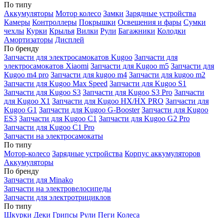
По типу
Аккумуляторы
Мотор колесо
Замки
Зарядные устройства
Камеры
Контроллеры
Покрышки
Освещения и фары
Сумки
чехлы
Курки
Крылья
Вилки
Рули
Багажники
Колодки
Амортизаторы
Дисплей
По бренду
Запчасти для электросамокатов Kugoo
Запчасти для
электросамокатов Xiaomi
Запчасти для Kugoo m5
Запчасти для
Кugoo m4 pro
Запчасти для kugoo m4
Запчасти для kugoo m2
Запчасти для Kugoo Max Speed
Запчасти для Kugoo S1
Запчасти для Kugoo S3
Запчасти для Kugoo S3 Pro
Запчасти
для Kugoo X1
Запчасти для Kugoo HX/HX PRO
Запчасти для
Kugoo G1
Запчасти для Kugoo G-Booster
Запчасти для Kugoo
ES3
Запчасти для Kugoo C1
Запчасти для Kugoo G2 Pro
Запчасти для Kugoo C1 Pro
Запчасти на электросамокаты
По типу
Мотор-колесо
Зарядные устройства
Корпус аккумуляторов
Аккумуляторы
По бренду
Запчасти для Minako
Запчасти на электровелосипеды
Запчасти для электротрициклов
По типу
Шкурки
Деки
Грипсы
Рули
Пеги
Колеса