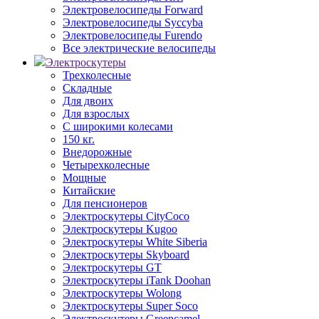
Электровелосипеды Forward
Электровелосипеды Syccyba
Электровелосипеды Furendo
Все электрические велосипеды
Электроскутеры
Трехколесные
Складные
Для двоих
Для взрослых
С широкими колесами
150 кг.
Внедорожные
Четырехколесные
Мощные
Китайские
Для пенсионеров
Электроскутеры CityCoco
Электроскутеры Kugoo
Электроскутеры White Siberia
Электроскутеры Skyboard
Электроскутеры GT
Электроскутеры iTank Doohan
Электроскутеры Wolong
Электроскутеры Super Soco
Электроскутеры Greencamel