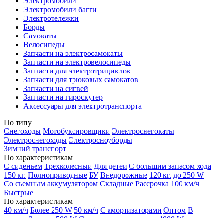
Электромобили
Электромобили багги
Электротележки
Борды
Самокаты
Велосипеды
Запчасти на электросамокаты
Запчасти на электровелосипеды
Запчасти для электротрициклов
Запчасти для трюковых самокатов
Запчасти на сигвей
Запчасти на гироскутер
Аксессуары для электротранспорта
По типу
Снегоходы
Мотобуксировщики
Электроснегокаты
Электроснегоходы
Электросноуборды
Зимний транспорт
По характеристикам
С сиденьем
Трехколесный
Для детей
С большим запасом хода
150 кг.
Полноприводные
БУ
Внедорожные
120 кг.
до 250 W
Со съемным аккумулятором
Складные
Рассрочка
100 км/ч
Быстрые
По характеристикам
40 км/ч
Более 250 W
50 км/ч
С амортизаторами
Оптом
В