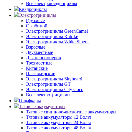
Все электроквадроциклы
Квадроциклы
Электротрициклы
Грузовые
С кабиной
Электротрициклы GreenCamel
Электротрициклы Rutrike
Электротрициклы White Siberia
Взрослые
Двухместные
Для пенсионеров
Трехместные
Китайские
Пассажирские
Электротрициклы Skyboard
Электротрициклы GT
Электротрициклы City Coco
Все электротрициклы
Гольфкары
Тяговые аккумуляторы
Тяговые свинцово-кислотные аккумуляторы
Тяговые аккумуляторы 12 Вольт
Тяговые аккумуляторы 24 Вольт
Тяговые аккумуляторы 48 Вольт