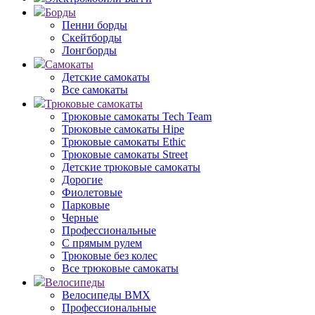
Борды
Пенни борды
Скейтборды
Лонгборды
Самокаты
Детские самокаты
Все самокаты
Трюковые самокаты
Трюковые самокаты Tech Team
Трюковые самокаты Hipe
Трюковые самокаты Ethic
Трюковые самокаты Street
Детские трюковые самокаты
Дорогие
Фиолетовые
Парковые
Черные
Профессиональные
С прямым рулем
Трюковые без колес
Все трюковые самокаты
Велосипеды
Велосипеды BMX
Профессиональные