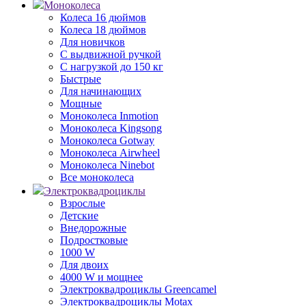
Моноколеса
Колеса 16 дюймов
Колеса 18 дюймов
Для новичков
С выдвижной ручкой
С нагрузкой до 150 кг
Быстрые
Для начинающих
Мощные
Моноколеса Inmotion
Моноколеса Kingsong
Моноколеса Gotway
Моноколеса Airwheel
Моноколеса Ninebot
Все моноколеса
Электроквадроциклы
Взрослые
Детские
Внедорожные
Подростковые
1000 W
Для двоих
4000 W и мощнее
Электроквадроциклы Greencamel
Электроквадроциклы Motax