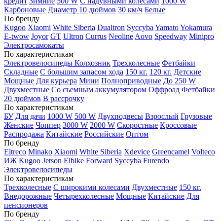
кредит
Зимние
500 W
С надувными колесами
1000 W
Карбоновые
Диаметр 10 дюймов
30 км/ч
Белые
По бренду
Kugoo
Xiaomi
White Siberia
Dualtron
Syccyba
Yamato
Yokamura
E-twow
Joyor
GT
Ultron
Currus
Neoline
Aovo
Speedway
Minipro
Электросамокаты
По характеристикам
Электровелосипеды Колхозник
Трехколесные
Фетбайки
Складные
С большим запасом хода
150 кг.
120 кг.
Детские
Мощные
Для курьера
Мини
Полноприводные
До 250 W
Двухместные
Со съемным аккумулятором
Оффроад
Фетбайки
20 дюймов
В рассрочку
По характеристикам
БУ
Для дачи
1000 W
500 W
Двухподвесы
Взрослый
Грузовые
Женские
Чоппер
3000 W
2000 W
Скоростные
Кроссовые
Распродажа
Китайские
Российские
Оптом
По бренду
Eltreco
Minako
Xiaomi
White Siberia
Xdevice
Greencamel
Volteco
ИЖ
Kugoo
Jetson
Elbike
Forward
Syccyba
Furendo
Электровелосипеды
По характеристикам
Трехколесные
С широкими колесами
Двухместные
150 кг.
Внедорожные
Четырехколесные
Мощные
Китайские
Для
пенсионеров
По бренду