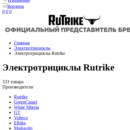
Избранные
Корзина
0
0
0
Главная
Электротрициклы
Электротрициклы Rutrike
Электротрициклы Rutrike
333 товара
Производители
Rutrike
GreenCamel
White Siberia
GT
Volteco
Elbike
Maikaolin