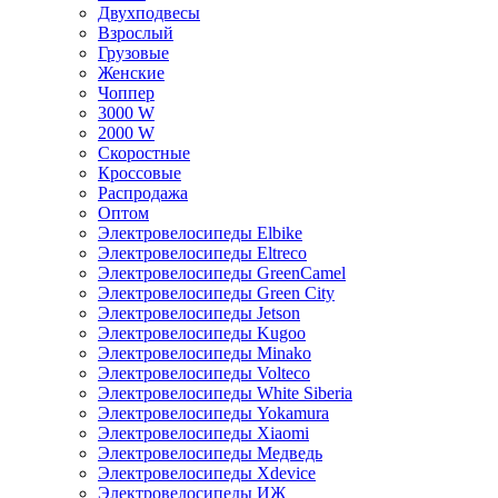
Двухподвесы
Взрослый
Грузовые
Женские
Чоппер
3000 W
2000 W
Скоростные
Кроссовые
Распродажа
Оптом
Электровелосипеды Elbike
Электровелосипеды Eltreco
Электровелосипеды GreenCamel
Электровелосипеды Green City
Электровелосипеды Jetson
Электровелосипеды Kugoo
Электровелосипеды Minako
Электровелосипеды Volteco
Электровелосипеды White Siberia
Электровелосипеды Yokamura
Электровелосипеды Xiaomi
Электровелосипеды Медведь
Электровелосипеды Xdevice
Электровелосипеды ИЖ