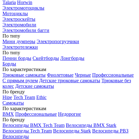
Talaria
Horwin
Электромотоциклы
Мотоциклы
Электроскейты
Электромобили
Электромобили багги
По типу
Мини думперы
Электропогрузчики
Электротележки
По типу
Пенни борды
Скейтборды
Лонгборды
Борды
По характеристикам
Трюковые самокаты
Фиолетовые
Черные
Профессиональные
С прямым рулем
Детские трюковые самокаты
Трюковые без
колес
Детские самокаты
По бренду
Hipe
Tech Team
Ethic
Самокаты
По характеристикам
BMX
Профессиональные
Недорогие
По бренду
Велосипеды BMX Tech Team
Велосипеды BMX Stark
Велосипеды Tech Team
Велосипеды Stark
Велосипеды РВЗ
Велосипеды