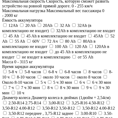
Максимальная скорость
Скорость, которую сможет развить
устройство на ровной прямой дороге.
0
-
255
км/ч
Максимальная нагрузка
Максимальный вес пассажира
0
-
2000
кг
Ёмкость аккумулятора
12Ah
20 Ah
20Ah
32 Ah
32Ah (в
комплектацию не входит)
32Ah в комплектацию не входит
45 Ah
45 Ah в комплектацию не входит
45Ah
52
Ah
55 Ah
60V
72 Ач
80 Ah
80Ah в
комплектацию не входит
100 Ah
120 Ah
120Ah в
комплектацию не входит
до 45 Ah в комплектацию не
входит
не входит в комплектацию
от 55 Ah
Масса
0
-
3115
кг
Время зарядки аккумулятора
5-8 ч
5-8 часов
6-8 ч
6-8 часов
8 часов
8-
10 ч
8-10 часов
около 10 часов
около 8 часов
Около 8-10 часов
5 ч
5 ч 30 мин
6 ч
6 ч 30 мин
7 ч
7 ч 30 мин
8 ч
8 ч 30 мин
9 ч
9 ч 30
мин
10 ч
Диаметр колеса
Диаметр колеса в дюймах (1дюйм = 2,54см)
2.50-R14 2.75-R14
3,00-R12
3,25-R16 4.50-R12
3,50-R12 4.00-R12
3,50-R12 3,50-R12
3,50-R12 4.00-R12
3,50-R12 переднее , 3,75-R12 заднее
3.00-R10
3.50-