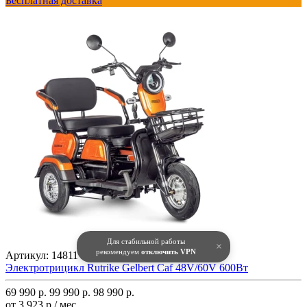
Бесплатная доставка
Для стабильной работы
×
рекомендуем
отключить VPN
Артикул:
14811
Электротрицикл Rutrike Gelbert Caf 48V/60V 600Вт
69 990 р.
99 990 р.
98 990 р.
от 3 923 р./ мес.