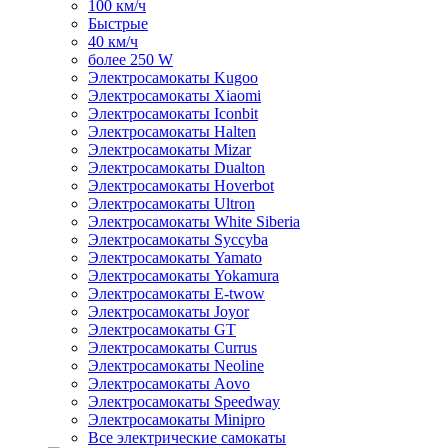
100 км/ч
Быстрые
40 км/ч
более 250 W
Электросамокаты Kugoo
Электросамокаты Xiaomi
Электросамокаты Iconbit
Электросамокаты Halten
Электросамокаты Mizar
Электросамокаты Dualton
Электросамокаты Hoverbot
Электросамокаты Ultron
Электросамокаты White Siberia
Электросамокаты Syccyba
Электросамокаты Yamato
Электросамокаты Yokamura
Электросамокаты E-twow
Электросамокаты Joyor
Электросамокаты GT
Электросамокаты Currus
Электросамокаты Neoline
Электросамокаты Aovo
Электросамокаты Speedway
Электросамокаты Minipro
Все электрические самокаты