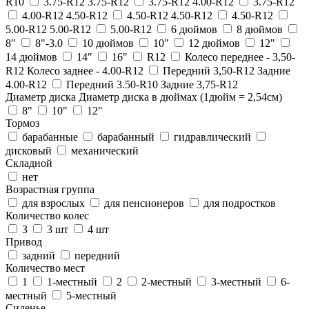
R10
3.75-R12 3.75-R12
3.75-R12 4.00-R12
3.75-R12
4.00-R12 4.50-R12
4.50-R12 4.50-R12
4.50-R12
5.00-R12 5.00-R12
5.00-R12
6 дюймов
8 дюймов
8"
8"-3.0
10 дюймов
10"
12 дюймов
12"
14 дюймов
14"
16"
R12
Колесо переднее - 3,50-
R12 Колесо заднее - 4.00-R12
Передний 3,50-R12 Задние
4.00-R12
Передний 3.50-R10 Задние 3,75-R12
Диаметр диска
Диаметр диска в дюймах (1дюйм = 2,54см)
8"
10"
12"
Тормоз
барабанные
барабанный
гидравлический
дисковый
механический
Складной
нет
Возрастная группа
для взрослых
для пенсионеров
для подростков
Количество колес
3
3 шт
4 шт
Привод
задний
передний
Количество мест
1
1-местный
2
2-местный
3-местный
6-
местный
5-местный
Сиденье