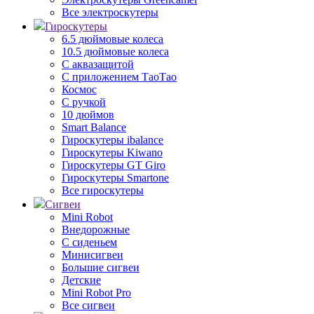
Все электроскутеры
Гироскутеры
6.5 дюймовые колеса
10.5 дюймовые колеса
С аквазащитой
С приложением ТаоТао
Космос
С ручкой
10 дюймов
Smart Balance
Гироскутеры ibalance
Гироскутеры Kiwano
Гироскутеры GT Giro
Гироскутеры Smartone
Все гироскутеры
Сигвеи
Mini Robot
Внедорожные
С сиденьем
Минисигвеи
Большие сигвеи
Детские
Mini Robot Pro
Все сигвеи