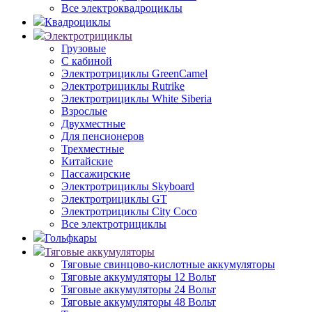
Все электроквадроциклы
Квадроциклы
Электротрициклы
Грузовые
С кабиной
Электротрициклы GreenCamel
Электротрициклы Rutrike
Электротрициклы White Siberia
Взрослые
Двухместные
Для пенсионеров
Трехместные
Китайские
Пассажирские
Электротрициклы Skyboard
Электротрициклы GT
Электротрициклы City Coco
Все электротрициклы
Гольфкары
Тяговые аккумуляторы
Тяговые свинцово-кислотные аккумуляторы
Тяговые аккумуляторы 12 Вольт
Тяговые аккумуляторы 24 Вольт
Тяговые аккумуляторы 48 Вольт