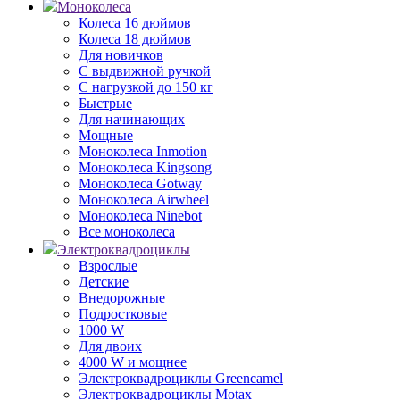
Моноколеса
Колеса 16 дюймов
Колеса 18 дюймов
Для новичков
С выдвижной ручкой
С нагрузкой до 150 кг
Быстрые
Для начинающих
Мощные
Моноколеса Inmotion
Моноколеса Kingsong
Моноколеса Gotway
Моноколеса Airwheel
Моноколеса Ninebot
Все моноколеса
Электроквадроциклы
Взрослые
Детские
Внедорожные
Подростковые
1000 W
Для двоих
4000 W и мощнее
Электроквадроциклы Greencamel
Электроквадроциклы Motax