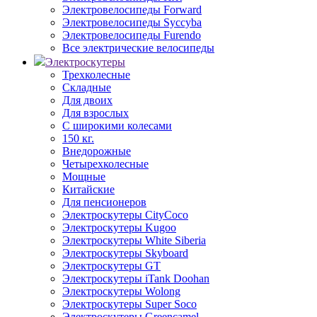
Электровелосипеды Forward
Электровелосипеды Syccyba
Электровелосипеды Furendo
Все электрические велосипеды
Электроскутеры
Трехколесные
Складные
Для двоих
Для взрослых
С широкими колесами
150 кг.
Внедорожные
Четырехколесные
Мощные
Китайские
Для пенсионеров
Электроскутеры CityCoco
Электроскутеры Kugoo
Электроскутеры White Siberia
Электроскутеры Skyboard
Электроскутеры GT
Электроскутеры iTank Doohan
Электроскутеры Wolong
Электроскутеры Super Soco
Электроскутеры Greencamel