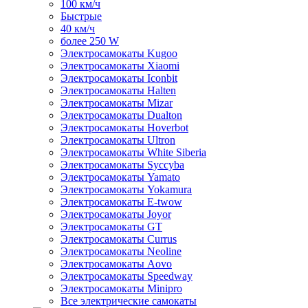
100 км/ч
Быстрые
40 км/ч
более 250 W
Электросамокаты Kugoo
Электросамокаты Xiaomi
Электросамокаты Iconbit
Электросамокаты Halten
Электросамокаты Mizar
Электросамокаты Dualton
Электросамокаты Hoverbot
Электросамокаты Ultron
Электросамокаты White Siberia
Электросамокаты Syccyba
Электросамокаты Yamato
Электросамокаты Yokamura
Электросамокаты E-twow
Электросамокаты Joyor
Электросамокаты GT
Электросамокаты Currus
Электросамокаты Neoline
Электросамокаты Aovo
Электросамокаты Speedway
Электросамокаты Minipro
Все электрические самокаты