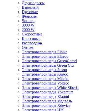
Двухподвесы
Взрослый
Грузовые
Женские
Чоппер
3000 W
2000 W
Скоростные
Кроссовые
Распродажа
Оптом
Электровелосипеды Elbike
Электровелосипеды Eltreco
Электровелосипеды GreenCamel
Электровелосипеды Green City
Электровелосипеды Jetson
Электровелосипеды Kugoo
Электровелосипеды Minako
Электровелосипеды Volteco
Электровелосипеды White Siberia
Электровелосипеды Yokamura
Электровелосипеды Xiaomi
Электровелосипеды Медведь
Электровелосипеды Xdevice
Электровелосипеды ИЖ