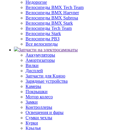
Недорогие
Велосипеды BMX Tech Team
Велосипеды BMX Haevner
Велосипеды BMX Subrosa
Велосипеды BMX Stark
Велосипеды Tech Team
Велосипеды Stark
Велосипеды РВЗ
Все велосипеды
Запчасти на электросамокаты
Аккумуляторы
Амортизаторы
Вилки
Дисплей
Запчасти для Kugoo
Зарядные устройства
Камеры
Покрышки
Мотор колесо
Замки
Контроллеры
Освещения и фары
Сумки чехлы
Курки
Крылья