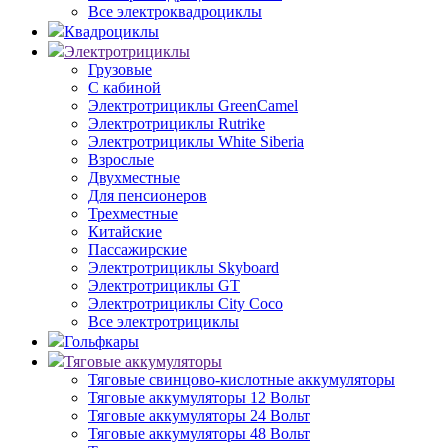
Все электроквадроциклы
Квадроциклы
Электротрициклы
Грузовые
С кабиной
Электротрициклы GreenCamel
Электротрициклы Rutrike
Электротрициклы White Siberia
Взрослые
Двухместные
Для пенсионеров
Трехместные
Китайские
Пассажирские
Электротрициклы Skyboard
Электротрициклы GT
Электротрициклы City Coco
Все электротрициклы
Гольфкары
Тяговые аккумуляторы
Тяговые свинцово-кислотные аккумуляторы
Тяговые аккумуляторы 12 Вольт
Тяговые аккумуляторы 24 Вольт
Тяговые аккумуляторы 48 Вольт