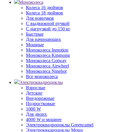
Моноколеса
Колеса 16 дюймов
Колеса 18 дюймов
Для новичков
С выдвижной ручкой
С нагрузкой до 150 кг
Быстрые
Для начинающих
Мощные
Моноколеса Inmotion
Моноколеса Kingsong
Моноколеса Gotway
Моноколеса Airwheel
Моноколеса Ninebot
Все моноколеса
Электроквадроциклы
Взрослые
Детские
Внедорожные
Подростковые
1000 W
Для двоих
4000 W и мощнее
Электроквадроциклы Greencamel
Электроквадроциклы Motax