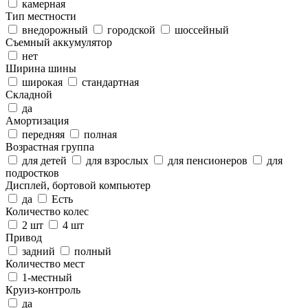
камерная
Тип местности
внедорожный
городской
шоссейный
Съемный аккумулятор
нет
Ширина шины
широкая
стандартная
Складной
да
Амортизация
передняя
полная
Возрастная группа
для детей
для взрослых
для пенсионеров
для
подростков
Дисплей, бортовой компьютер
да
Есть
Количество колес
2 шт
4 шт
Привод
задний
полный
Количество мест
1-местный
Круиз-контроль
да