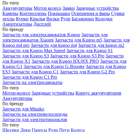
По типу
Аккумуляторы
Мотор колесо
Замки
Зарядные устройства
Камеры
Контроллеры
Покрышки
Освещения и фары
Сумки
чехлы
Курки
Крылья
Вилки
Рули
Багажники
Колодки
Амортизаторы
Дисплей
По бренду
Запчасти для электросамокатов Kugoo
Запчасти для
электросамокатов Xiaomi
Запчасти для Kugoo m5
Запчасти для
Кugoo m4 pro
Запчасти для kugoo m4
Запчасти для kugoo m2
Запчасти для Kugoo Max Speed
Запчасти для Kugoo S1
Запчасти для Kugoo S3
Запчасти для Kugoo S3 Pro
Запчасти
для Kugoo X1
Запчасти для Kugoo HX/HX PRO
Запчасти для
Kugoo G1
Запчасти для Kugoo G-Booster
Запчасти для Kugoo
ES3
Запчасти для Kugoo C1
Запчасти для Kugoo G2 Pro
Запчасти для Kugoo C1 Pro
Запчасти на электросамокаты
По типу
Мотор-колесо
Зарядные устройства
Корпус аккумуляторов
Аккумуляторы
По бренду
Запчасти для Minako
Запчасти на электровелосипеды
Запчасти для электротрициклов
По типу
Шкурки
Деки
Грипсы
Рули
Пеги
Колеса