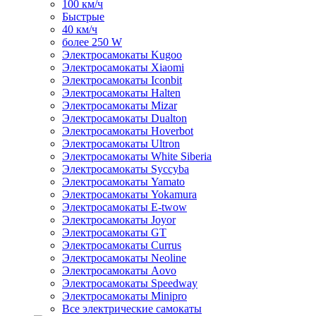
100 км/ч
Быстрые
40 км/ч
более 250 W
Электросамокаты Kugoo
Электросамокаты Xiaomi
Электросамокаты Iconbit
Электросамокаты Halten
Электросамокаты Mizar
Электросамокаты Dualton
Электросамокаты Hoverbot
Электросамокаты Ultron
Электросамокаты White Siberia
Электросамокаты Syccyba
Электросамокаты Yamato
Электросамокаты Yokamura
Электросамокаты E-twow
Электросамокаты Joyor
Электросамокаты GT
Электросамокаты Currus
Электросамокаты Neoline
Электросамокаты Aovo
Электросамокаты Speedway
Электросамокаты Minipro
Все электрические самокаты