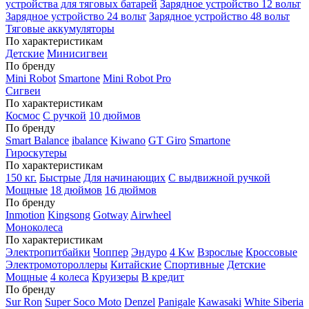
устройства для тяговых батарей
Зарядное устройство 12 вольт
Зарядное устройство 24 вольт
Зарядное устройство 48 вольт
Тяговые аккумуляторы
По характеристикам
Детские
Минисигвеи
По бренду
Mini Robot
Smartone
Mini Robot Pro
Сигвеи
По характеристикам
Космос
С ручкой
10 дюймов
По бренду
Smart Balance
ibalance
Kiwano
GT Giro
Smartone
Гироскутеры
По характеристикам
150 кг.
Быстрые
Для начинающих
С выдвижной ручкой
Мощные
18 дюймов
16 дюймов
По бренду
Inmotion
Kingsong
Gotway
Airwheel
Моноколеса
По характеристикам
Электропитбайки
Чоппер
Эндуро
4 Kw
Взрослые
Кроссовые
Электромотороллеры
Китайские
Спортивные
Детские
Мощные
4 колеса
Круизеры
В кредит
По бренду
Sur Ron
Super Soco Moto
Denzel
Panigale
Kawasaki
White Siberia