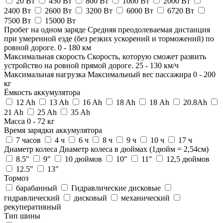
20 Вт
450 Вт
800 Вт
1000 Вт
2000 Вт
2400 Вт
2600 Вт
3200 Вт
6000 Вт
6720 Вт
7500 Вт
15000 Вт
Пробег на одном заряде
Средняя преодолеваемая дистанция
при умеренной езде (без резких ускорений и торможений) по
ровной дороге.
0
-
180
км
Максимальная скорость
Скорость, которую сможет развить
устройство на ровной прямой дороге.
25
-
130
км/ч
Максимальная нагрузка
Максимальный вес пассажира
0
-
200
кг
Ёмкость аккумулятора
12 Ah
13 Ah
16 Ah
18 Ah
18 Аh
20.8Ah
21 Ah
25 Ah
35 Ah
Масса
0
-
72
кг
Время зарядки аккумулятора
7 часов
4 ч
6 ч
8 ч
9 ч
10 ч
17 ч
Диаметр колеса
Диаметр колеса в дюймах (1дюйм = 2,54см)
8.5"
9"
10 дюймов
10"
11"
12,5 дюймов
12.5"
13"
Тормоз
барабанный
Гидравлические дисковые
гидравлический
дисковый
механический
рекуперативный
Тип шины