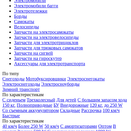
Электромобили
Электромобили багги
Электротележки
Борды
Самокаты
Велосипеды
Запчасти на электросамокаты
Запчасти на электровелосипеды
Запчасти для электротрициклов
Запчасти для трюковых самокатов
Запчасти на сигвей
Запчасти на гироскутер
Аксессуары для электротранспорта
По типу
Снегоходы
Мотобуксировщики
Электроснегокаты
Электроснегоходы
Электросноуборды
Зимний транспорт
По характеристикам
С сиденьем
Трехколесный
Для детей
С большим запасом хода
150 кг.
Полноприводные
БУ
Внедорожные
120 кг.
до 250 W
Со съемным аккумулятором
Складные
Рассрочка
100 км/ч
Быстрые
По характеристикам
40 км/ч
Более 250 W
50 км/ч
С амортизаторами
Оптом
В