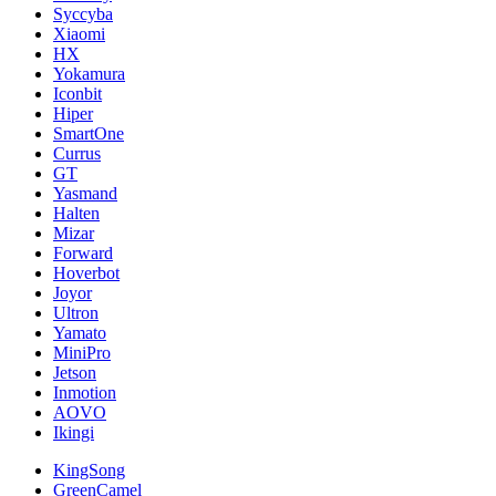
Syccyba
Xiaomi
HX
Yokamura
Iconbit
Hiper
SmartOne
Currus
GT
Yasmand
Halten
Mizar
Forward
Hoverbot
Joyor
Ultron
Yamato
MiniPro
Jetson
Inmotion
AOVO
Ikingi
KingSong
GreenCamel