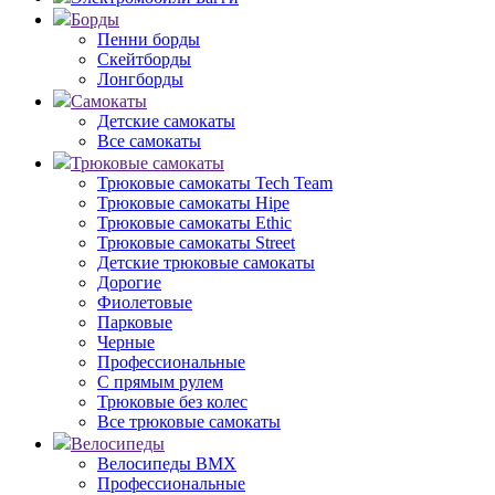
Борды
Пенни борды
Скейтборды
Лонгборды
Самокаты
Детские самокаты
Все самокаты
Трюковые самокаты
Трюковые самокаты Tech Team
Трюковые самокаты Hipe
Трюковые самокаты Ethic
Трюковые самокаты Street
Детские трюковые самокаты
Дорогие
Фиолетовые
Парковые
Черные
Профессиональные
С прямым рулем
Трюковые без колес
Все трюковые самокаты
Велосипеды
Велосипеды BMX
Профессиональные