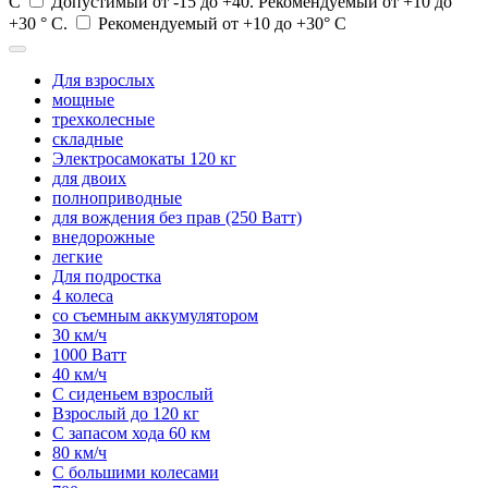
С
Допустимый от -15 до +40. Рекомендуемый от +10 до
+30 ° С.
Рекомендуемый от +10 до +30° С
Для взрослых
мощные
трехколесные
складные
Электросамокаты 120 кг
для двоих
полноприводные
для вождения без прав (250 Ватт)
внедорожные
легкие
Для подростка
4 колеса
со съемным аккумулятором
30 км/ч
1000 Ватт
40 км/ч
С сиденьем взрослый
Взрослый до 120 кг
С запасом хода 60 км
80 км/ч
С большими колесами