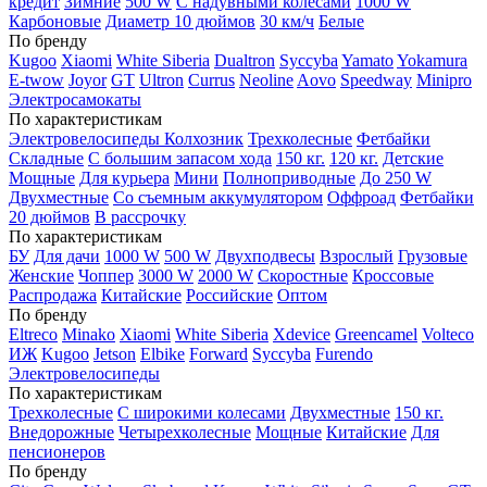
кредит
Зимние
500 W
С надувными колесами
1000 W
Карбоновые
Диаметр 10 дюймов
30 км/ч
Белые
По бренду
Kugoo
Xiaomi
White Siberia
Dualtron
Syccyba
Yamato
Yokamura
E-twow
Joyor
GT
Ultron
Currus
Neoline
Aovo
Speedway
Minipro
Электросамокаты
По характеристикам
Электровелосипеды Колхозник
Трехколесные
Фетбайки
Складные
С большим запасом хода
150 кг.
120 кг.
Детские
Мощные
Для курьера
Мини
Полноприводные
До 250 W
Двухместные
Со съемным аккумулятором
Оффроад
Фетбайки
20 дюймов
В рассрочку
По характеристикам
БУ
Для дачи
1000 W
500 W
Двухподвесы
Взрослый
Грузовые
Женские
Чоппер
3000 W
2000 W
Скоростные
Кроссовые
Распродажа
Китайские
Российские
Оптом
По бренду
Eltreco
Minako
Xiaomi
White Siberia
Xdevice
Greencamel
Volteco
ИЖ
Kugoo
Jetson
Elbike
Forward
Syccyba
Furendo
Электровелосипеды
По характеристикам
Трехколесные
С широкими колесами
Двухместные
150 кг.
Внедорожные
Четырехколесные
Мощные
Китайские
Для
пенсионеров
По бренду