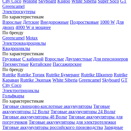
City Coco
Wolong
Skyboard
Kugoo
White Siberia
Super Soco
GT
Greencamel
Электроскутеры
По характеристикам
Взрослые
Детские
Внедорожные
Подростковые
1000 W
Для
двоих
4000 W и мощнее
По бренду
Greencamel
Motax
Электроквадроциклы
Квадроциклы
По характеристикам
Грузовые
С кабиной
Взрослые
Двухместные
Для пенсионеров
Трехместные
Китайские
Пассажирские
По бренду
Rutrike
Rutrike Топик
Rutrike Бумеранг
Rutrike Шкипер
Rutrike
Караван
Rutrike Экипаж
White Siberia
Greencamel
Skyboard
GT
City Coco
Электротрициклы
Гольфкары
По характеристикам
Тяговые свинцово-кислотные аккумуляторы
Тяговые
аккумуляторы 12 Вольт
Тяговые аккумуляторы 24 Вольт
Тяговые аккумуляторы 48 Вольт
Тяговые аккумуляторы для
погрузчиков
Тяговые аккумуляторы для электротележки
Тяговые аккумуляторы российского производства
Зарядные