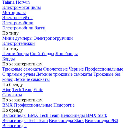
Talaria
Horwin
Электромотоциклы
Мотоциклы
Электроскейты
Электромобили
Электромобили багги
По типу
Мини думперы
Электропогрузчики
Электротележки
По типу
Пенни борды
Скейтборды
Лонгборды
Борды
По характеристикам
Трюковые самокаты
Фиолетовые
Черные
Профессиональные
С прямым рулем
Детские трюковые самокаты
Трюковые без
колес
Детские самокаты
По бренду
Hipe
Tech Team
Ethic
Самокаты
По характеристикам
BMX
Профессиональные
Недорогие
По бренду
Велосипеды BMX Tech Team
Велосипеды BMX Stark
Велосипеды Tech Team
Велосипеды Stark
Велосипеды РВЗ
Велосипеды