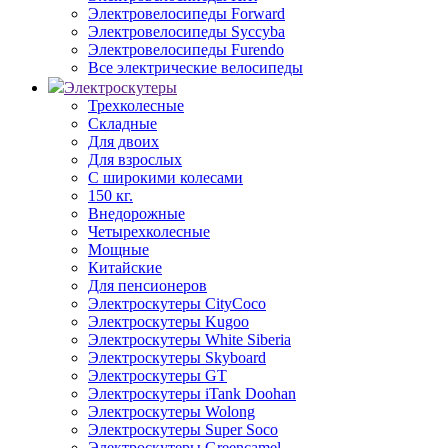
Электровелосипеды Forward
Электровелосипеды Syccyba
Электровелосипеды Furendo
Все электрические велосипеды
Электроскутеры
Трехколесные
Складные
Для двоих
Для взрослых
С широкими колесами
150 кг.
Внедорожные
Четырехколесные
Мощные
Китайские
Для пенсионеров
Электроскутеры CityCoco
Электроскутеры Kugoo
Электроскутеры White Siberia
Электроскутеры Skyboard
Электроскутеры GT
Электроскутеры iTank Doohan
Электроскутеры Wolong
Электроскутеры Super Soco
Электроскутеры Greencamel