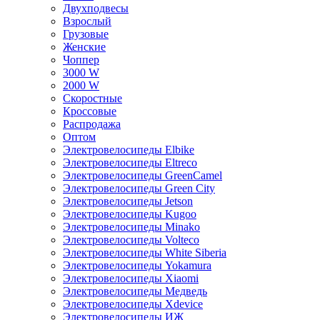
Двухподвесы
Взрослый
Грузовые
Женские
Чоппер
3000 W
2000 W
Скоростные
Кроссовые
Распродажа
Оптом
Электровелосипеды Elbike
Электровелосипеды Eltreco
Электровелосипеды GreenCamel
Электровелосипеды Green City
Электровелосипеды Jetson
Электровелосипеды Kugoo
Электровелосипеды Minako
Электровелосипеды Volteco
Электровелосипеды White Siberia
Электровелосипеды Yokamura
Электровелосипеды Xiaomi
Электровелосипеды Медведь
Электровелосипеды Xdevice
Электровелосипеды ИЖ