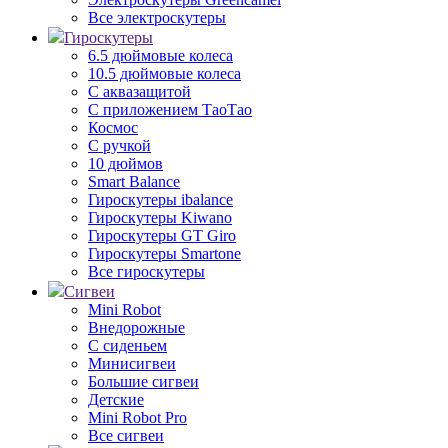
Все электроскутеры
Гироскутеры
6.5 дюймовые колеса
10.5 дюймовые колеса
С аквазащитой
С приложением ТаоТао
Космос
С ручкой
10 дюймов
Smart Balance
Гироскутеры ibalance
Гироскутеры Kiwano
Гироскутеры GT Giro
Гироскутеры Smartone
Все гироскутеры
Сигвеи
Mini Robot
Внедорожные
С сиденьем
Минисигвеи
Большие сигвеи
Детские
Mini Robot Pro
Все сигвеи